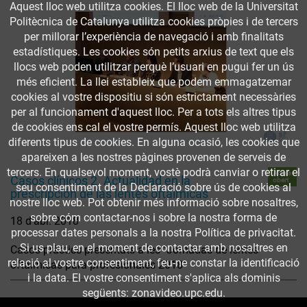
Aquest lloc web utilitza cookies. El lloc web de la Universitat
Politècnica de Catalunya utilitza cookies pròpies i de tercers
per millorar l’experiència de navegació i amb finalitats
estadístiques. Les cookies són petits arxius de text que els
llocs web poden utilitzar perquè l’usuari en pugui fer un ús
més eficient. La llei estableix que podem emmagatzemar
cookies al vostre dispositiu si són estrictament necessàries
per al funcionament d'aquest lloc. Per a tots els altres tipus
de cookies ens cal el vostre permís. Aquest lloc web utilitza
diferents tipus de cookies. En alguna ocasió, les cookies que
apareixen a les nostres pàgines provenen de serveis de
tercers. En qualsevol moment, vostè podrà canviar o retirar el
Accés
Casos clínicos 2. Actualidad en la
obert
seu consentiment de la Declaració sobre ús de cookies al
prescripción de las lentes oftálmicas
nostre lloc web. Pot obtenir més informació sobre nosaltres,
sobre cóm contactar-nos i sobre la nostra forma de
18 d’abr. 2018
processar dates personals a la nostra Política de privacitat.
Si us plau, en el moment de contactar amb nosaltres en
Casos pràctics presentats a les "Jornadas de lentes
relació al vostre consentiment, feu-ne constar la identificació
oftálmicas para profesionales 2018"
i la data. El vostre consentiment s'aplica als dominis
següents: zonavideo.upc.edu.