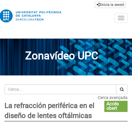
Inicia la sessió
Togg
navig
Zonavídeo UPC
Cerca
Cerca avançada
Accés
La refracción periférica en el
obert
diseño de lentes oftálmicas