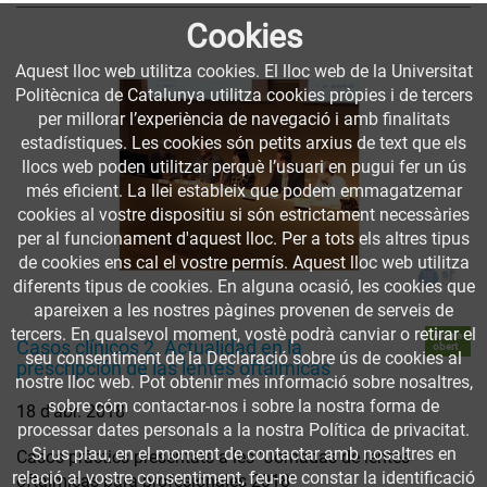
Cookies
Aquest lloc web utilitza cookies. El lloc web de la Universitat
Politècnica de Catalunya utilitza cookies pròpies i de tercers
per millorar l’experiència de navegació i amb finalitats
estadístiques. Les cookies són petits arxius de text que els
llocs web poden utilitzar perquè l’usuari en pugui fer un ús
més eficient. La llei estableix que podem emmagatzemar
cookies al vostre dispositiu si són estrictament necessàries
per al funcionament d'aquest lloc. Per a tots els altres tipus
de cookies ens cal el vostre permís. Aquest lloc web utilitza
diferents tipus de cookies. En alguna ocasió, les cookies que
apareixen a les nostres pàgines provenen de serveis de
tercers. En qualsevol moment, vostè podrà canviar o retirar el
Accés
Casos clínicos 2. Actualidad en la
obert
seu consentiment de la Declaració sobre ús de cookies al
prescripción de las lentes oftálmicas
nostre lloc web. Pot obtenir més informació sobre nosaltres,
sobre cóm contactar-nos i sobre la nostra forma de
18 d’abr. 2018
processar dates personals a la nostra Política de privacitat.
Si us plau, en el moment de contactar amb nosaltres en
Casos pràctics presentats a les "Jornadas de lentes
relació al vostre consentiment, feu-ne constar la identificació
oftálmicas para profesionales 2018"