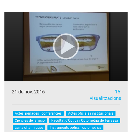
21 de nov. 2016
15
visualitzacions
Actes, jornades i conferències
Actes oficials i institucionals
Ciències de la visió
Facultat d'Òptica i Optometria de Terrassa
Lents oftàlmiques
Instruments òptics i optomètrics