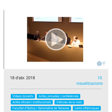
18 d’abr. 2018
10
visualitzacions
Vídeos docents
Actes, jornades i conferències
Actes oficials i institucionals
Ciències de la visió
Facultat d'Òptica i Optometria de Terrassa
Lents oftàlmiques