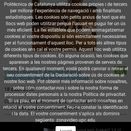
Politècnica de Catalunya utilitza cookies pròpies i de tercers
per millorar l’experiència de navegació i amb finalitats
estadístiques. Les cookies són petits arxius de text que els
llocs web poden utilitzar perquè l’usuari en pugui fer un ús
més eficient. La llei estableix que podem emmagatzemar
cookies al vostre dispositiu si són estrictament necessàries
per al funcionament d'aquest lloc. Per a tots els altres tipus
de cookies ens cal el vostre permís. Aquest lloc web utilitza
diferents tipus de cookies. En alguna ocasió, les cookies que
apareixen a les nostres pàgines provenen de serveis de
tercers. En qualsevol moment, vostè podrà canviar o retirar el
Accés
Casos clínicos 2. Actualidad en la
obert
seu consentiment de la Declaració sobre ús de cookies al
prescripción de las lentes oftálmicas
nostre lloc web. Pot obtenir més informació sobre nosaltres,
sobre cóm contactar-nos i sobre la nostra forma de
18 d’abr. 2018
processar dates personals a la nostra Política de privacitat.
Si us plau, en el moment de contactar amb nosaltres en
Casos pràctics presentats a les "Jornadas de lentes
relació al vostre consentiment, feu-ne constar la identificació
oftálmicas para profesionales 2018"
i la data. El vostre consentiment s'aplica als dominis
següents: zonavideo.upc.edu.
Funciona amb
PuMuKIT 3.9.10