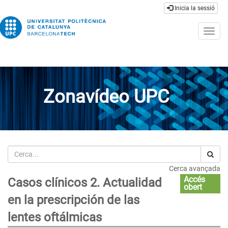
Inicia la sessió
Togg
navig
Zonavídeo UPC
Cerca
Cerca avançada
Accés
Casos clínicos 2. Actualidad
obert
en la prescripción de las
lentes oftálmicas