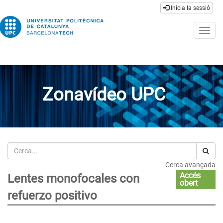
Inicia la sessió
Togg
navig
Zonavídeo UPC
Cerca
Cerca avançada
Accés
Lentes monofocales con
obert
refuerzo positivo