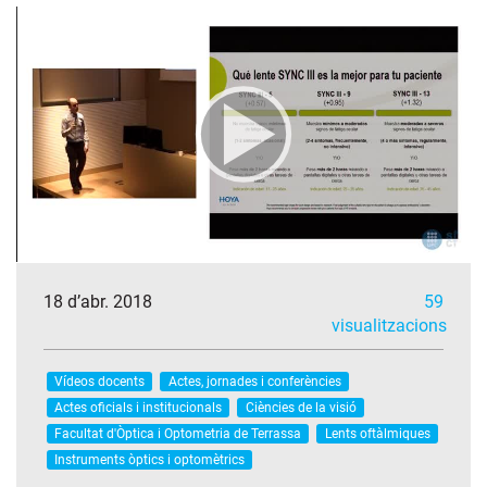
18 d’abr. 2018
59
visualitzacions
Vídeos docents
Actes, jornades i conferències
Actes oficials i institucionals
Ciències de la visió
Facultat d'Òptica i Optometria de Terrassa
Lents oftàlmiques
Instruments òptics i optomètrics