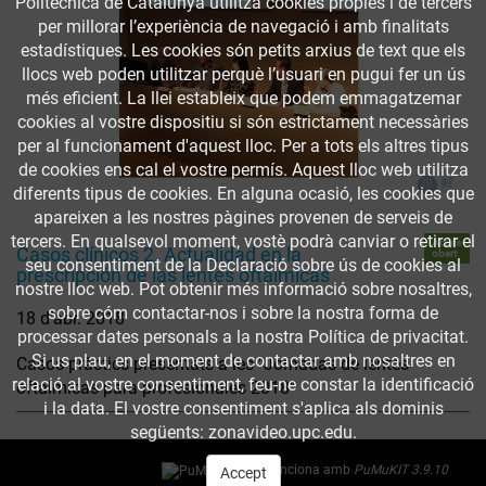
Politècnica de Catalunya utilitza cookies pròpies i de tercers
per millorar l’experiència de navegació i amb finalitats
estadístiques. Les cookies són petits arxius de text que els
llocs web poden utilitzar perquè l’usuari en pugui fer un ús
més eficient. La llei estableix que podem emmagatzemar
cookies al vostre dispositiu si són estrictament necessàries
per al funcionament d'aquest lloc. Per a tots els altres tipus
de cookies ens cal el vostre permís. Aquest lloc web utilitza
diferents tipus de cookies. En alguna ocasió, les cookies que
apareixen a les nostres pàgines provenen de serveis de
tercers. En qualsevol moment, vostè podrà canviar o retirar el
Accés
Casos clínicos 2. Actualidad en la
obert
seu consentiment de la Declaració sobre ús de cookies al
prescripción de las lentes oftálmicas
nostre lloc web. Pot obtenir més informació sobre nosaltres,
sobre cóm contactar-nos i sobre la nostra forma de
18 d’abr. 2018
processar dates personals a la nostra Política de privacitat.
Si us plau, en el moment de contactar amb nosaltres en
Casos pràctics presentats a les "Jornadas de lentes
relació al vostre consentiment, feu-ne constar la identificació
oftálmicas para profesionales 2018"
i la data. El vostre consentiment s'aplica als dominis
següents: zonavideo.upc.edu.
Funciona amb
PuMuKIT 3.9.10
Accept