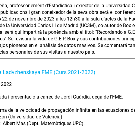
eña, professor emèrit d'Estadística i exrector de la Universidad 
 publicacions i gran coneixedor de la seva obra serà el conferenc
 22 de novembre de 2023 a les 12h30 a la sala d’actes de la Facu
 de la Universidad Carlos III de Madrid (UC3M), co-autor de Box e
a, serà qui impartirà la ponència amb el títol: “Recordando a G.
es” Se revisará la vida de G.E.P. Box y sus contribuciones princi
ajos pioneros en el análisis de datos masivos. Se comentará ta
cias personales de sus visitas a nuestro país.
a Ladyzhenskaya FME (Curs 2021-2022)
. 2022
da i presentació a càrrec de Jordi Guàrdia, degà de l'FME.
ema de la velocidad de propagación infinita en las ecuaciones de
ón (Universidad de Valencia).
: Albert Mas (Dept. Matemàtiques UPC).