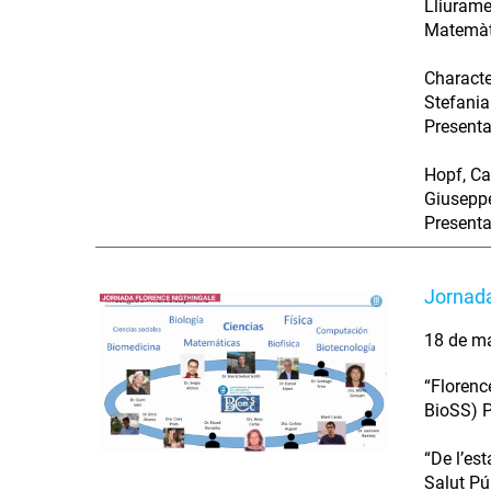
Lliurame
Matemàti
Characte
Stefania
Presenta
Hopf, Ca
Giuseppe
Presenta
Jornada
18 de m
“Florenc
BioSS) P
“De l’est
Salut Pú