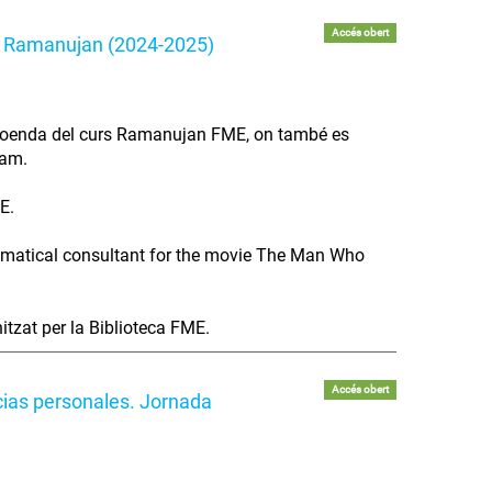
Accés obert
a Ramanujan (2024-2025)
a cloenda del curs Ramanujan FME, on també es
ram.
E.
hematical consultant for the movie The Man Who
zat per la Biblioteca FME.
Accés obert
cias personales. Jornada