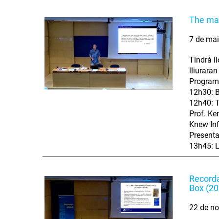
The mat
7 de ma
Tindrà l
lliurara
Program
12h30: B
12h40: T
Prof. Ke
Knew Inf
Presenta
13h45: L
Recorda
Box (2
22 de no