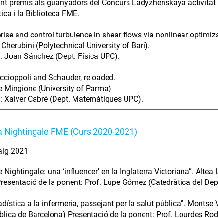
nt premis als guanyadors del Concurs Ladyzhenskaya activitat c
ca i la Biblioteca FME.
rise and control turbulence in shear flows via nonlinear optimiz
 Cherubini (Polytechnical University of Bari).
: Joan Sánchez (Dept. Física UPC).
ccioppoli and Schauder, reloaded.
 Mingione (University of Parma)
: Xaiver Cabré (Dept. Matemàtiques UPC).
 Nightingale FME (Curs 2020-2021)
aig 2021
e Nightingale: una ‘influencer’ en la Inglaterra Victoriana”. Alt
resentació de la ponent: Prof. Lupe Gómez (Catedràtica del Dept.
adística a la infermeria, passejant per la salut pública”. Montse 
blica de Barcelona) Presentació de la ponent: Prof. Lourdes Ro