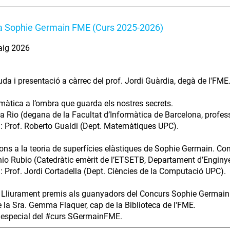
a Sophie Germain FME (Curs 2025-2026)
aig 2026
da i presentació a càrrec del prof. Jordi Guàrdia, degà de l'FME
àtica a l’ombra que guarda els nostres secrets.
a Rio (degana de la Facultat d’Informàtica de Barcelona, profe
: Prof. Roberto Gualdi (Dept. Matemàtiques UPC).
ons a la teoria de superfícies elàstiques de Sophie Germain. Con
nio Rubio (Catedràtic emèrit de l’ETSETB, Departament d’Enginye
: Prof. Jordi Cortadella (Dept. Ciències de la Computació UPC).
 Lliurament premis als guanyadors del Concurs Sophie Germain p
e la Sra. Gemma Flaquer, cap de la Biblioteca de l'FME.
 especial del #curs SGermainFME.