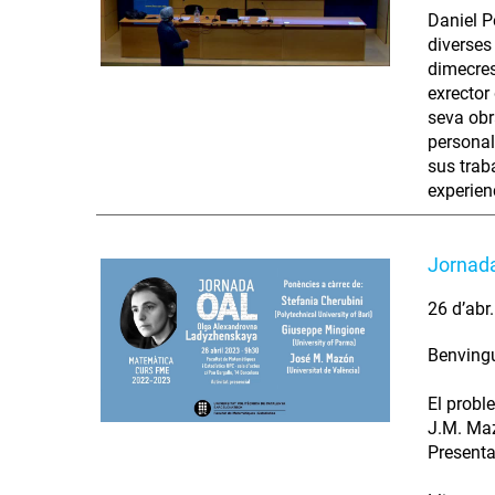
Daniel P
diverses
dimecres
exrector
seva obr
personal
sus trab
experien
Jornad
26 d’abr
Benvingu
El probl
J.M. Maz
Presenta