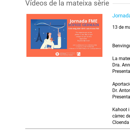
Vídeos de la mateixa sèrie
Jornad
13 de m
Benvingu
La matem
Dra. Ann
Presenta
Aportaci
Dr. Anto
Presenta
Kahoot i
càrrec d
Cloenda