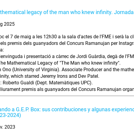
hematical legacy of the man who knew infinity. Jornad
ig 2025
loc el 7 de maig a les 12h30 a la sala d'actes de l'FME i serà l
n els premis dels guanyadors del Concurs Ramanujan per Instag
a:
envinguda i presentació a càrrec de Jordi Guàrdia, degà de l'FM
he Mathematical Legacy of "The Man who knew infinity".
n Ono (University of Virginia). Associate Producer and the mat
inity, which starred Jeremy Irons and Dev Patel.
: Roberto Gualdi (Dept. Matemàtiques UPC).
liurament premis als guanyadors del Concurs Ramanujan organit
ndo a G.E.P. Box: sus contribuciones y algunas experien
023-2024)
v. 2023