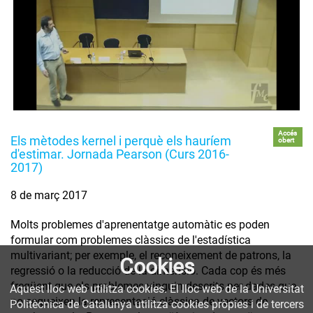
Accés
Els mètodes kernel i perquè els hauríem
obert
d'estimar. Jornada Pearson (Curs 2016-
2017)
8 de març 2017
Molts problemes d'aprenentatge automàtic es poden
formular com problemes clàssics de l'estadística
multivariant; per exemple, el reconeixement de patrons, la
Cookies
regressió o la reducció de la dimensió. Cada cop és més
freqüent que els problemes vinguin descrits per dades que
Aquest lloc web utilitza cookies. El lloc web de la Universitat
no segueixen la representació clàssica de vectors de
Politècnica de Catalunya utilitza cookies pròpies i de tercers