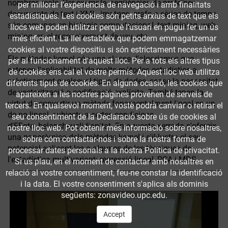
nombres reals. Per exemple, seqüències de proteïnes,
per millorar l’experiència de navegació i amb finalitats
documents de text i XML, imatges, grafs o sèries de temps
estadístiques. Les cookies són petits arxius de text que els
són comunes en biologia computacional, text mining, web
llocs web poden utilitzar perquè l’usuari en pugui fer un ús
mining, en el reconeixement de veu, etc.
més eficient. La llei estableix que podem emmagatzemar
cookies al vostre dispositiu si són estrictament necessàries
Els mètodes kernel són una classe d'algorismes que
per al funcionament d'aquest lloc. Per a tots els altres tipus
estenen l'aplicabilitat de molts mètodes estadístics a
de cookies ens cal el vostre permís. Aquest lloc web utilitza
pràcticament qualsevol tipus de dades, sense la necessitat
diferents tipus de cookies. En alguna ocasió, les cookies que
de vectorització o codificació explícita. També tenen la
apareixen a les nostres pàgines provenen de serveis de
virtut de convertir un mètode fonamentalment lineal en un
tercers. En qualsevol moment, vostè podrà canviar o retirar el
de no lineal, subjecte a certes condicions
seu consentiment de la Declaració sobre ús de cookies al
d'EFoto_belancheuclidianitat. En aquesta xerrada s'ofereix
nostre lloc web. Pot obtenir més informació sobre nosaltres,
una panoràmica dels mètodes kernel i s'il·lustra el seu
sobre cóm contactar-nos i sobre la nostra forma de
potencial aplicant-les a algunes de les tècniques de
processar dates personals a la nostra Política de privacitat.
l'estadística multivariant: regressió lineal, PCA i MDS.
Si us plau, en el moment de contactar amb nosaltres en
relació al vostre consentiment, feu-ne constar la identificació
i la data. El vostre consentiment s'aplica als dominis
següents: zonavideo.upc.edu.
Accept