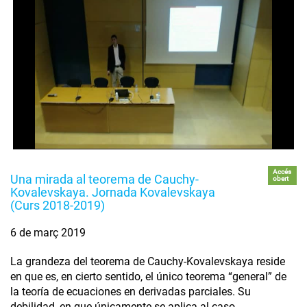
Accés
Una mirada al teorema de Cauchy-
obert
Kovalevskaya. Jornada Kovalevskaya
(Curs 2018-2019)
6 de març 2019
La grandeza del teorema de Cauchy-Kovalevskaya reside
en que es, en cierto sentido, el único teorema “general” de
la teoría de ecuaciones en derivadas parciales. Su
debilidad, en que únicamente se aplica al caso