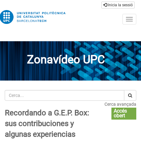
Inicia la sessió
Togg
navig
Zonavídeo UPC
Cerca
Cerca avançada
Accés
Recordando a G.E.P. Box:
obert
sus contribuciones y
algunas experiencias