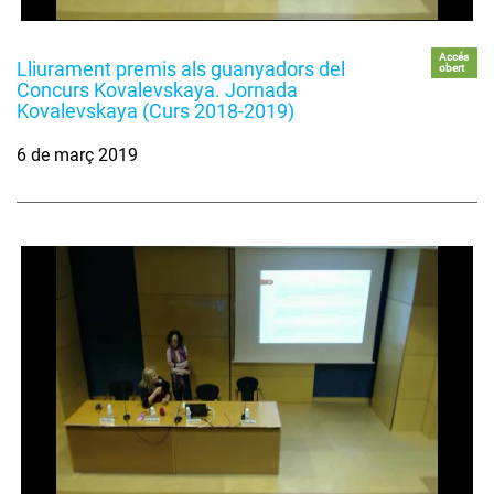
Accés
Lliurament premis als guanyadors del
obert
Concurs Kovalevskaya. Jornada
Kovalevskaya (Curs 2018-2019)
6 de març 2019