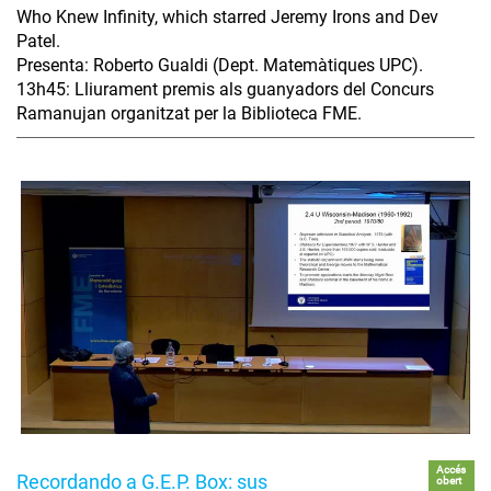
Who Knew Infinity, which starred Jeremy Irons and Dev
Patel.
Presenta: Roberto Gualdi (Dept. Matemàtiques UPC).
13h45: Lliurament premis als guanyadors del Concurs
Ramanujan organitzat per la Biblioteca FME.
Accés
Recordando a G.E.P. Box: sus
obert