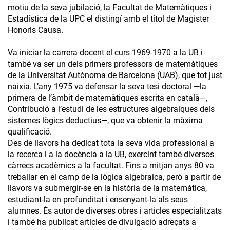
motiu de la seva jubilació, la Facultat de Matemàtiques i
Estadística de la UPC el distingí amb el títol de Magister
Honoris Causa.
Va iniciar la carrera docent el curs 1969-1970 a la UB i
també va ser un dels primers professors de matemàtiques
de la Universitat Autònoma de Barcelona (UAB), que tot just
naixia. L’any 1975 va defensar la seva tesi doctoral —la
primera de l’àmbit de matemàtiques escrita en català—,
Contribució a l’estudi de les estructures algebraiques dels
sistemes lògics deductius—, que va obtenir la màxima
qualificació.
Des de llavors ha dedicat tota la seva vida professional a
la recerca i a la docència a la UB, exercint també diversos
càrrecs acadèmics a la facultat. Fins a mitjan anys 80 va
treballar en el camp de la lògica algebraica, però a partir de
llavors va submergir-se en la història de la matemàtica,
estudiant-la en profunditat i ensenyant-la als seus
alumnes. És autor de diverses obres i articles especialitzats
i també ha publicat articles de divulgació adreçats a