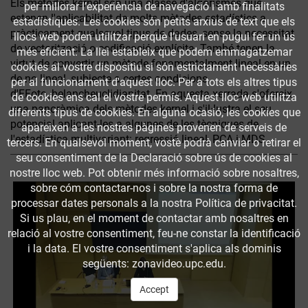
Els mètodes kernel són una classe d'algorismes que
per millorar l’experiència de navegació i amb finalitats
estenen l'aplicabilitat de molts mètodes estadístics a
estadístiques. Les cookies són petits arxius de text que els
pràcticament qualsevol tipus de dades, sense la necessitat
llocs web poden utilitzar perquè l’usuari en pugui fer un ús
de vectorització o codificació explícita. També tenen la
més eficient. La llei estableix que podem emmagatzemar
virtut de convertir un mètode fonamentalment lineal en un
cookies al vostre dispositiu si són estrictament necessàries
de no lineal, subjecte a certes condicions
per al funcionament d'aquest lloc. Per a tots els altres tipus
d'EFoto_belancheuclidianitat. En aquesta xerrada s'ofereix
de cookies ens cal el vostre permís. Aquest lloc web utilitza
una panoràmica dels mètodes kernel i s'il·lustra el seu
diferents tipus de cookies. En alguna ocasió, les cookies que
potencial aplicant-les a algunes de les tècniques de
apareixen a les nostres pàgines provenen de serveis de
l'estadística multivariant: regressió lineal, PCA i MDS.
tercers. En qualsevol moment, vostè podrà canviar o retirar el
seu consentiment de la Declaració sobre ús de cookies al
nostre lloc web. Pot obtenir més informació sobre nosaltres,
sobre cóm contactar-nos i sobre la nostra forma de
processar dates personals a la nostra Política de privacitat.
Si us plau, en el moment de contactar amb nosaltres en
relació al vostre consentiment, feu-ne constar la identificació
i la data. El vostre consentiment s'aplica als dominis
següents: zonavideo.upc.edu.
Accept