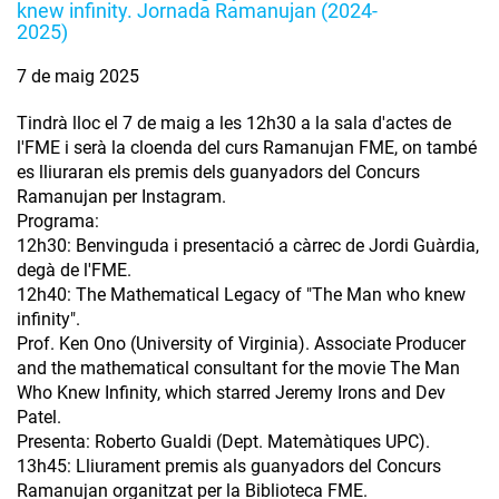
knew infinity. Jornada Ramanujan (2024-
2025)
7 de maig 2025
Tindrà lloc el 7 de maig a les 12h30 a la sala d'actes de
l'FME i serà la cloenda del curs Ramanujan FME, on també
es lliuraran els premis dels guanyadors del Concurs
Ramanujan per Instagram.
Programa:
12h30: Benvinguda i presentació a càrrec de Jordi Guàrdia,
degà de l'FME.
12h40: The Mathematical Legacy of "The Man who knew
infinity".
Prof. Ken Ono (University of Virginia). Associate Producer
and the mathematical consultant for the movie The Man
Who Knew Infinity, which starred Jeremy Irons and Dev
Patel.
Presenta: Roberto Gualdi (Dept. Matemàtiques UPC).
13h45: Lliurament premis als guanyadors del Concurs
Ramanujan organitzat per la Biblioteca FME.