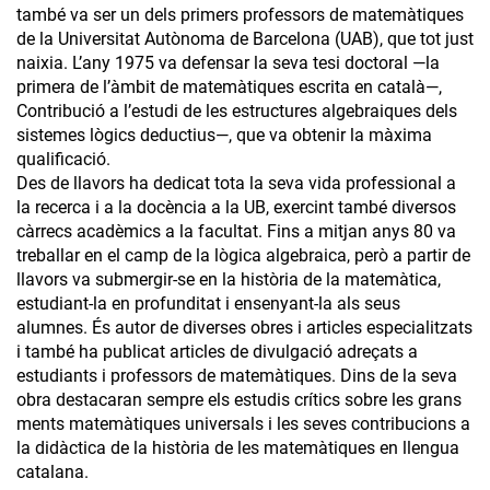
també va ser un dels primers professors de matemàtiques
de la Universitat Autònoma de Barcelona (UAB), que tot just
naixia. L’any 1975 va defensar la seva tesi doctoral —la
primera de l’àmbit de matemàtiques escrita en català—,
Contribució a l’estudi de les estructures algebraiques dels
sistemes lògics deductius—, que va obtenir la màxima
qualificació.
Des de llavors ha dedicat tota la seva vida professional a
la recerca i a la docència a la UB, exercint també diversos
càrrecs acadèmics a la facultat. Fins a mitjan anys 80 va
treballar en el camp de la lògica algebraica, però a partir de
llavors va submergir-se en la història de la matemàtica,
estudiant-la en profunditat i ensenyant-la als seus
alumnes. És autor de diverses obres i articles especialitzats
i també ha publicat articles de divulgació adreçats a
estudiants i professors de matemàtiques. Dins de la seva
obra destacaran sempre els estudis crítics sobre les grans
ments matemàtiques universals i les seves contribucions a
la didàctica de la història de les matemàtiques en llengua
catalana.