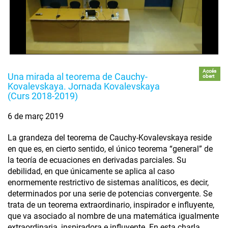
Accés
Una mirada al teorema de Cauchy-
obert
Kovalevskaya. Jornada Kovalevskaya
(Curs 2018-2019)
6 de març 2019
La grandeza del teorema de Cauchy-Kovalevskaya reside
en que es, en cierto sentido, el único teorema “general” de
la teoría de ecuaciones en derivadas parciales. Su
debilidad, en que únicamente se aplica al caso
enormemente restrictivo de sistemas analíticos, es decir,
determinados por una serie de potencias convergente. Se
trata de un teorema extraordinario, inspirador e influyente,
que va asociado al nombre de una matemática igualmente
extraordinaria, inspiradora e influyente. En esta charla