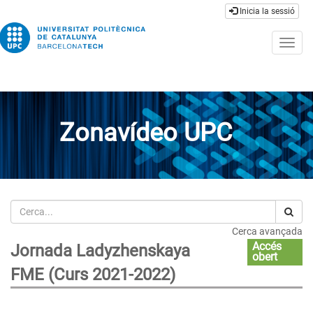
Inicia la sessió
Togg
navig
Zonavídeo UPC
Cerca
Cerca avançada
Accés
Jornada Ladyzhenskaya
obert
FME (Curs 2021-2022)