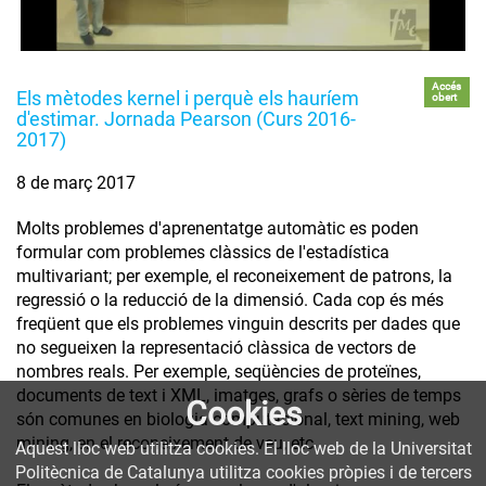
Accés
Els mètodes kernel i perquè els hauríem
obert
d'estimar. Jornada Pearson (Curs 2016-
2017)
8 de març 2017
Molts problemes d'aprenentatge automàtic es poden
formular com problemes clàssics de l'estadística
multivariant; per exemple, el reconeixement de patrons, la
regressió o la reducció de la dimensió. Cada cop és més
freqüent que els problemes vinguin descrits per dades que
no segueixen la representació clàssica de vectors de
nombres reals. Per exemple, seqüències de proteïnes,
documents de text i XML, imatges, grafs o sèries de temps
Cookies
són comunes en biologia computacional, text mining, web
mining, en el reconeixement de veu, etc.
Aquest lloc web utilitza cookies. El lloc web de la Universitat
Politècnica de Catalunya utilitza cookies pròpies i de tercers