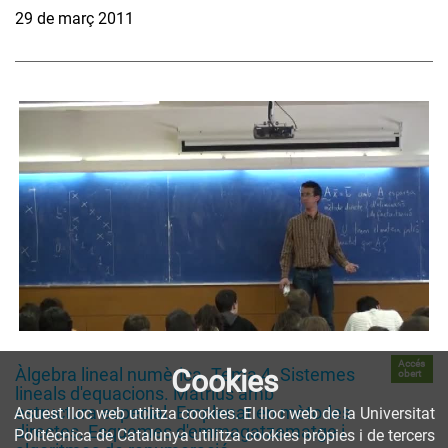
29 de març 2011
Accés
Cookies
Àlgebra lineal numèrica. Tema 4. Sistemes
obert
lineals d'equacions. Matrius amb
estructura especial. Emplenat en mètodes
Aquest lloc web utilitza cookies. El lloc web de la Universitat
directes. Esquemes d'emmagatzematge i
Politècnica de Catalunya utilitza cookies pròpies i de tercers