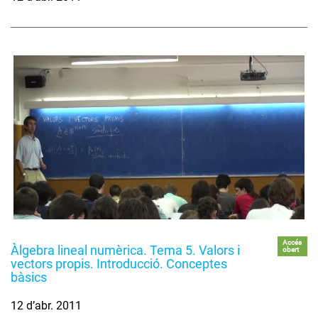
Accés
Àlgebra lineal numèrica. Tema 5. Valors i
obert
vectors propis. Introducció. Conceptes
bàsics
12 d’abr. 2011