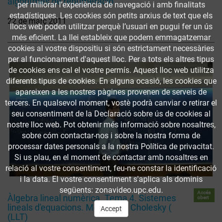
algoritmes de renumeració
per millorar l’experiència de navegació i amb finalitats
estadístiques. Les cookies són petits arxius de text que els
22 de març 2011
llocs web poden utilitzar perquè l’usuari en pugui fer un ús
més eficient. La llei estableix que podem emmagatzemar
cookies al vostre dispositiu si són estrictament necessàries
per al funcionament d'aquest lloc. Per a tots els altres tipus
de cookies ens cal el vostre permís. Aquest lloc web utilitza
diferents tipus de cookies. En alguna ocasió, les cookies que
apareixen a les nostres pàgines provenen de serveis de
tercers. En qualsevol moment, vostè podrà canviar o retirar el
seu consentiment de la Declaració sobre ús de cookies al
nostre lloc web. Pot obtenir més informació sobre nosaltres,
sobre cóm contactar-nos i sobre la nostra forma de
processar dates personals a la nostra Política de privacitat.
Si us plau, en el moment de contactar amb nosaltres en
relació al vostre consentiment, feu-ne constar la identificació
i la data. El vostre consentiment s'aplica als dominis
següents: zonavideo.upc.edu.
Accés
Àlgebra lineal numèrica. Tema 4. Sistemes
obert
lineals d'equacions. Mètode de Cholesky (
Accept
(LLT)