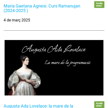
Accés
Maria Gaetana Agnesi. Curs Ramanujan
obert
(2024-2025 )
4 de març 2025
Accés
Augusta Ada Lovelace: la mare de la
obert