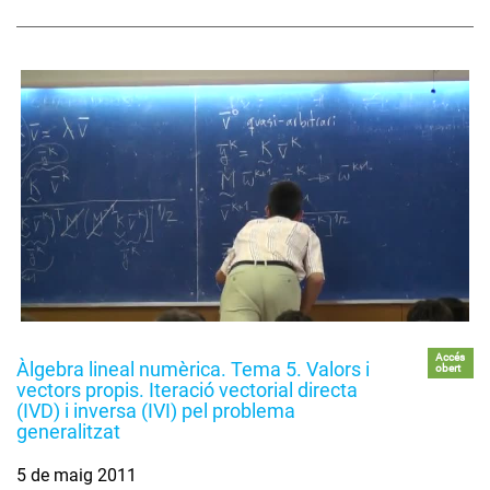
Accés
Àlgebra lineal numèrica. Tema 5. Valors i
obert
vectors propis. Iteració vectorial directa
(IVD) i inversa (IVI) pel problema
generalitzat
5 de maig 2011