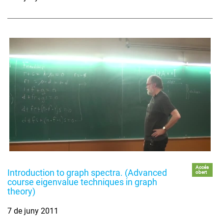
Accés
Introduction to graph spectra. (Advanced
obert
course eigenvalue techniques in graph
theory)
7 de juny 2011