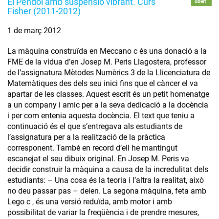
El Pèndol amb suspensió vibrant. Curs
obert
Fisher (2011-2012)
1 de març 2012
La màquina construïda en Meccano c és una donació a la
FME de la vídua d’en Josep M. Peris Llagostera, professor
de l’assignatura Mètodes Numèrics 3 de la Llicenciatura de
Matemàtiques des dels seu inici fins que el càncer el va
apartar de les classes. Aquest escrit és un petit homenatge
a un company i amic per a la seva dedicació a la docència
i per com entenia aquesta docència. El text que teniu a
continuació és el que s’entregava als estudiants de
l’assignatura per a la realització de la pràctica
corresponent. També en record d’ell he mantingut
escanejat el seu dibuix original. En Josep M. Peris va
decidir construir la màquina a causa de la incredulitat dels
estudiants: – Una cosa és la teoria i l’altra la realitat, això
no deu passar pas – deien. La segona màquina, feta amb
Lego c , és una versió reduïda, amb motor i amb
possibilitat de variar la freqüència i de prendre mesures,