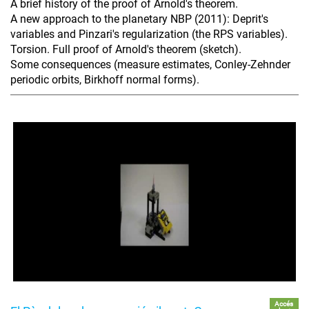
A brief history of the proof of Arnold's theorem.
A new approach to the planetary NBP (2011): Deprit's
variables and Pinzari's regularization (the RPS variables).
Torsion. Full proof of Arnold's theorem (sketch).
Some consequences (measure estimates, Conley-Zehnder
periodic orbits, Birkhoff normal forms).
Accés