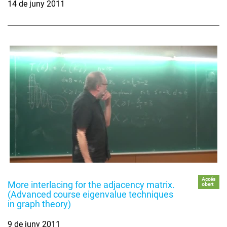
14 de juny 2011
Accés
More interlacing for the adjacency matrix.
obert
(Advanced course eigenvalue techniques
in graph theory)
9 de juny 2011