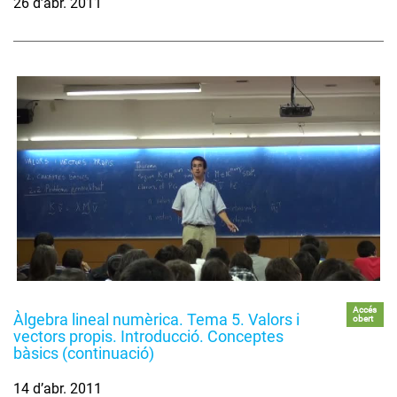
26 d’abr. 2011
Accés
Àlgebra lineal numèrica. Tema 5. Valors i
obert
vectors propis. Introducció. Conceptes
bàsics (continuació)
14 d’abr. 2011