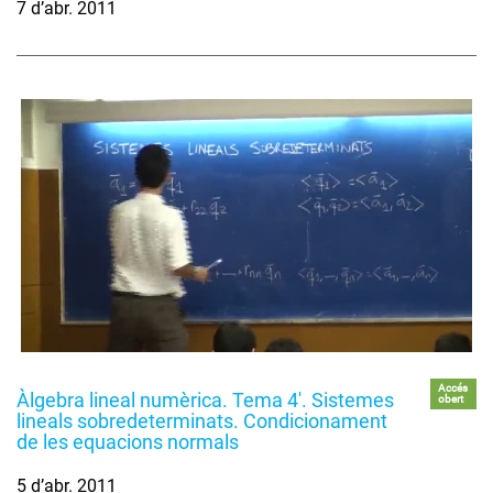
7 d’abr. 2011
Accés
Àlgebra lineal numèrica. Tema 4'. Sistemes
obert
lineals sobredeterminats. Condicionament
de les equacions normals
5 d’abr. 2011