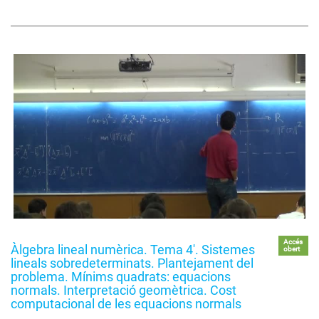
Accés
Àlgebra lineal numèrica. Tema 4'. Sistemes
obert
lineals sobredeterminats. Plantejament del
problema. Mínims quadrats: equacions
normals. Interpretació geomètrica. Cost
computacional de les equacions normals