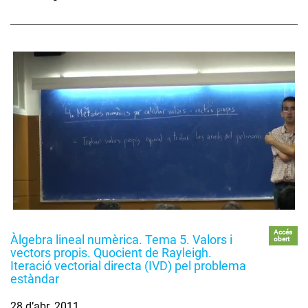
Accés
Àlgebra lineal numèrica. Tema 5. Valors i
obert
vectors propis. Quocient de Rayleigh.
Iteració vectorial directa (IVD) pel problema
estàndar
28 d’abr. 2011