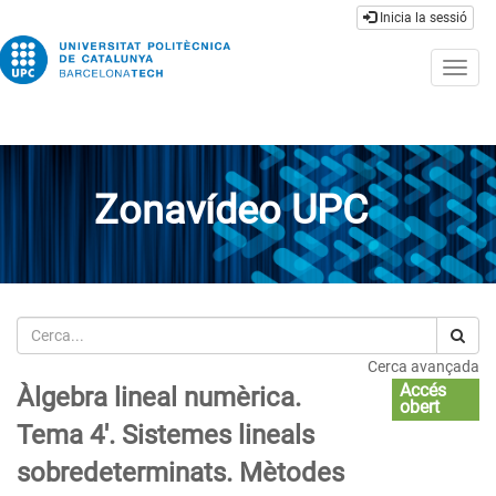
Inicia la sessió
Togg
navig
Zonavídeo UPC
Cerca
Cerca avançada
Accés
Àlgebra lineal numèrica.
obert
Tema 4'. Sistemes lineals
sobredeterminats. Mètodes