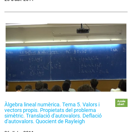
Accés
Àlgebra lineal numèrica. Tema 5. Valors i
obert
vectors propis. Propietats del problema
simètric. Translació d'autovalors. Deflació
d'autovalors. Quocient de Rayleigh