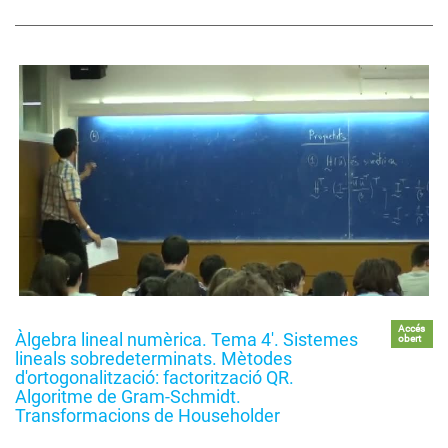
Accés
Àlgebra lineal numèrica. Tema 4'. Sistemes
obert
lineals sobredeterminats. Mètodes
d'ortogonalització: factorització QR.
Algoritme de Gram-Schmidt.
Transformacions de Householder