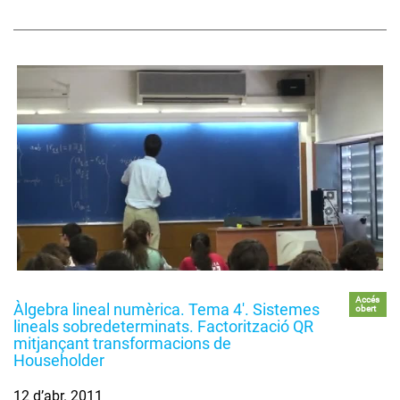
Accés
Àlgebra lineal numèrica. Tema 4'. Sistemes
obert
lineals sobredeterminats. Factorització QR
mitjançant transformacions de
Householder
12 d’abr. 2011