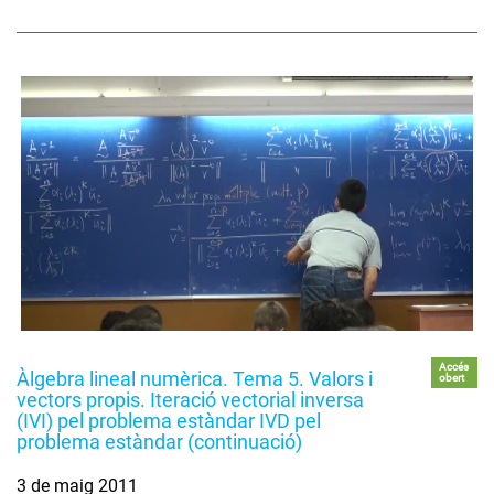
Accés
Àlgebra lineal numèrica. Tema 5. Valors i
obert
vectors propis. Iteració vectorial inversa
(IVI) pel problema estàndar IVD pel
problema estàndar (continuació)
3 de maig 2011