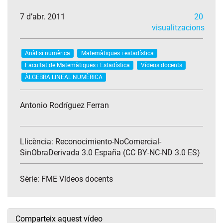
7 d’abr. 2011
20
visualitzacions
Anàlisi numèrica
Matemàtiques i estadística
Facultat de Matemàtiques i Estadística
Vídeos docents
ÀLGEBRA LINEAL NUMÈRICA
Antonio Rodríguez Ferran
Llicència: Reconocimiento-NoComercial-
SinObraDerivada 3.0 España (CC BY-NC-ND 3.0 ES)
Sèrie:
FME Vídeos docents
Comparteix aquest vídeo