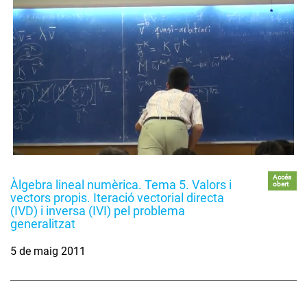
Accés
Àlgebra lineal numèrica. Tema 5. Valors i
obert
vectors propis. Iteració vectorial directa
(IVD) i inversa (IVI) pel problema
generalitzat
5 de maig 2011