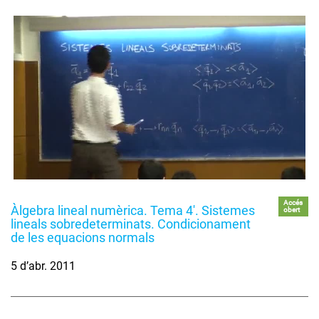
Accés
Àlgebra lineal numèrica. Tema 4'. Sistemes
obert
lineals sobredeterminats. Condicionament
de les equacions normals
5 d’abr. 2011