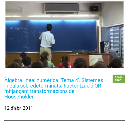
Accés
Àlgebra lineal numèrica. Tema 4'. Sistemes
obert
lineals sobredeterminats. Factorització QR
mitjançant transformacions de
Householder
12 d’abr. 2011