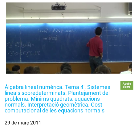
Accés
Àlgebra lineal numèrica. Tema 4'. Sistemes
obert
lineals sobredeterminats. Plantejament del
problema. Mínims quadrats: equacions
normals. Interpretació geomètrica. Cost
computacional de les equacions normals
29 de març 2011