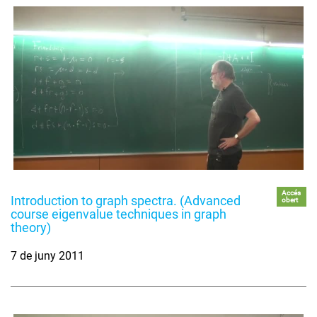
Accés
Introduction to graph spectra. (Advanced
obert
course eigenvalue techniques in graph
theory)
7 de juny 2011