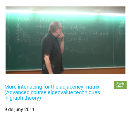
Accés
More interlacing for the adjacency matrix.
obert
(Advanced course eigenvalue techniques
in graph theory)
9 de juny 2011