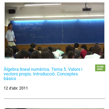
Accés
Àlgebra lineal numèrica. Tema 5. Valors i
obert
vectors propis. Introducció. Conceptes
bàsics
12 d’abr. 2011