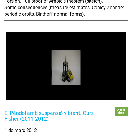
Torsion. Full proof of Arnold's theorem (sketch).
Some consequences (measure estimates, Conley-Zehnder
periodic orbits, Birkhoff normal forms).
Accés
El Pèndol amb suspensió vibrant. Curs
obert
Fisher (2011-2012)
1 de març 2012