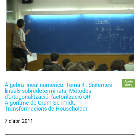
Accés
Àlgebra lineal numèrica. Tema 4'. Sistemes
obert
lineals sobredeterminats. Mètodes
d'ortogonalització: factorització QR.
Algoritme de Gram-Schmidt.
Transformacions de Householder
7 d’abr. 2011