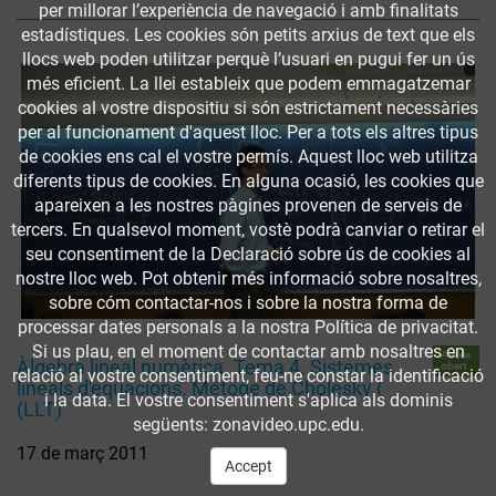
per millorar l’experiència de navegació i amb finalitats
estadístiques. Les cookies són petits arxius de text que els
llocs web poden utilitzar perquè l’usuari en pugui fer un ús
més eficient. La llei estableix que podem emmagatzemar
cookies al vostre dispositiu si són estrictament necessàries
per al funcionament d'aquest lloc. Per a tots els altres tipus
de cookies ens cal el vostre permís. Aquest lloc web utilitza
diferents tipus de cookies. En alguna ocasió, les cookies que
apareixen a les nostres pàgines provenen de serveis de
tercers. En qualsevol moment, vostè podrà canviar o retirar el
seu consentiment de la Declaració sobre ús de cookies al
nostre lloc web. Pot obtenir més informació sobre nosaltres,
sobre cóm contactar-nos i sobre la nostra forma de
processar dates personals a la nostra Política de privacitat.
Si us plau, en el moment de contactar amb nosaltres en
Accés
Àlgebra lineal numèrica. Tema 4. Sistemes
obert
relació al vostre consentiment, feu-ne constar la identificació
lineals d'equacions. Mètode de Cholesky (
i la data. El vostre consentiment s'aplica als dominis
(LLT)
següents: zonavideo.upc.edu.
17 de març 2011
Accept