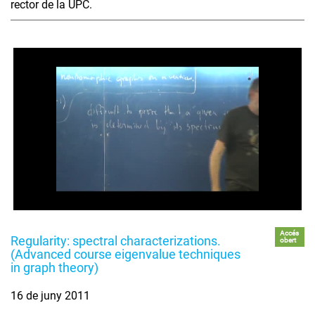
rector de la UPC.
Accés
Regularity: spectral characterizations.
obert
(Advanced course eigenvalue techniques
in graph theory)
16 de juny 2011