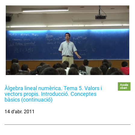
Accés
Àlgebra lineal numèrica. Tema 5. Valors i
obert
vectors propis. Introducció. Conceptes
bàsics (continuació)
14 d’abr. 2011