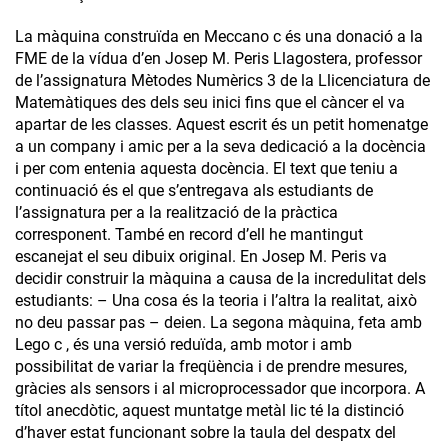
La màquina construïda en Meccano c és una donació a la
FME de la vídua d’en Josep M. Peris Llagostera, professor
de l’assignatura Mètodes Numèrics 3 de la Llicenciatura de
Matemàtiques des dels seu inici fins que el càncer el va
apartar de les classes. Aquest escrit és un petit homenatge
a un company i amic per a la seva dedicació a la docència
i per com entenia aquesta docència. El text que teniu a
continuació és el que s’entregava als estudiants de
l’assignatura per a la realització de la pràctica
corresponent. També en record d’ell he mantingut
escanejat el seu dibuix original. En Josep M. Peris va
decidir construir la màquina a causa de la incredulitat dels
estudiants: – Una cosa és la teoria i l’altra la realitat, això
no deu passar pas – deien. La segona màquina, feta amb
Lego c , és una versió reduïda, amb motor i amb
possibilitat de variar la freqüència i de prendre mesures,
gràcies als sensors i al microprocessador que incorpora. A
títol anecdòtic, aquest muntatge metàl lic té la distinció
d’haver estat funcionant sobre la taula del despatx del