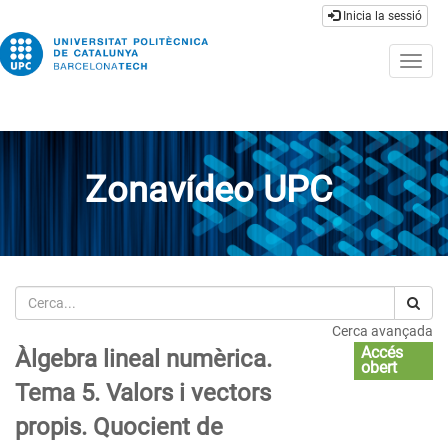
Inicia la sessió
Togg
navig
Zonavídeo UPC
Cerca
Cerca avançada
Accés
Àlgebra lineal numèrica.
obert
Tema 5. Valors i vectors
propis. Quocient de