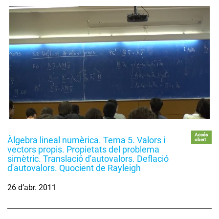
Accés
Àlgebra lineal numèrica. Tema 5. Valors i
obert
vectors propis. Propietats del problema
simètric. Translació d'autovalors. Deflació
d'autovalors. Quocient de Rayleigh
26 d’abr. 2011