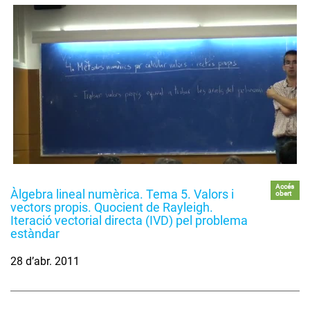
Accés
Àlgebra lineal numèrica. Tema 5. Valors i
obert
vectors propis. Quocient de Rayleigh.
Iteració vectorial directa (IVD) pel problema
estàndar
28 d’abr. 2011