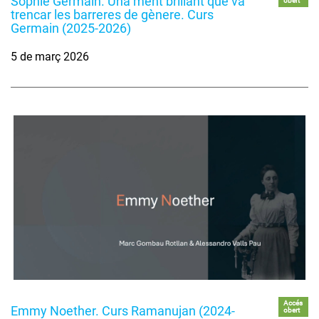
Sophie Germain. Una ment brillant que va
obert
trencar les barreres de gènere. Curs
Germain (2025-2026)
5 de març 2026
Accés
Emmy Noether. Curs Ramanujan (2024-
obert