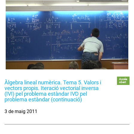
Accés
Àlgebra lineal numèrica. Tema 5. Valors i
obert
vectors propis. Iteració vectorial inversa
(IVI) pel problema estàndar IVD pel
problema estàndar (continuació)
3 de maig 2011