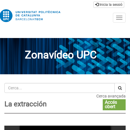
Inicia la sessió
Togg
navig
Zonavídeo UPC
Cerca
Cerca avançada
Accés
La extracción
obert