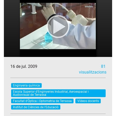
16 de jul. 2009
81
visualitzacions
Enginyeria química
Escola Superior d'Enginyeries Industrial, Aeroespacial i
Audiovisual de Terrassa
Facultat d'Òptica i Optometria de Terrassa
Vídeos docents
Institut de Ciències de l'Educació