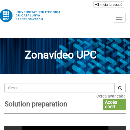
Inicia la sessió
Togg
navig
Zonavídeo UPC
Cerca
Cerca avançada
Accés
Solution preparation
obert