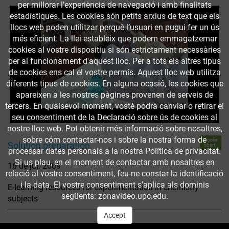
per millorar l’experiència de navegació i amb finalitats
estadístiques. Les cookies són petits arxius de text que els
llocs web poden utilitzar perquè l’usuari en pugui fer un ús
més eficient. La llei estableix que podem emmagatzemar
cookies al vostre dispositiu si són estrictament necessàries
per al funcionament d'aquest lloc. Per a tots els altres tipus
de cookies ens cal el vostre permís. Aquest lloc web utilitza
diferents tipus de cookies. En alguna ocasió, les cookies que
apareixen a les nostres pàgines provenen de serveis de
tercers. En qualsevol moment, vostè podrà canviar o retirar el
seu consentiment de la Declaració sobre ús de cookies al
nostre lloc web. Pot obtenir més informació sobre nosaltres,
sobre cóm contactar-nos i sobre la nostra forma de
Accés
Solution preparation
obert
processar dates personals a la nostra Política de privacitat.
Si us plau, en el moment de contactar amb nosaltres en
16 de jul. 2009
relació al vostre consentiment, feu-ne constar la identificació
i la data. El vostre consentiment s'aplica als dominis
E-learning resources for experimentation in chemistry
següents: zonavideo.upc.edu.
subjects
Accept