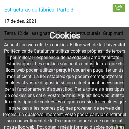
Accés
Estructuras de fábrica. Parte 3
obert
17 de des. 2021
Tema 12 de l'assignatura Sistemes estructurals. Grup matí
Cookies
Aquest lloc web utilitza cookies. El lloc web de la Universitat
Politècnica de Catalunya utilitza cookies pròpies i de tercers
per millorar l’experiència de navegació i amb finalitats
estadístiques. Les cookies són petits arxius de text que els
llocs web poden utilitzar perquè l’usuari en pugui fer un ús
més eficient. La llei estableix que podem emmagatzemar
cookies al vostre dispositiu si són estrictament necessàries
per al funcionament d'aquest lloc. Per a tots els altres tipus
de cookies ens cal el vostre permís. Aquest lloc web utilitza
diferents tipus de cookies. En alguna ocasió, les cookies que
apareixen a les nostres pàgines provenen de serveis de
tercers. En qualsevol moment, vostè podrà canviar o retirar el
seu consentiment de la Declaració sobre ús de cookies al
nostre lloc web. Pot obtenir més informació sobre nosaltres,
Accés