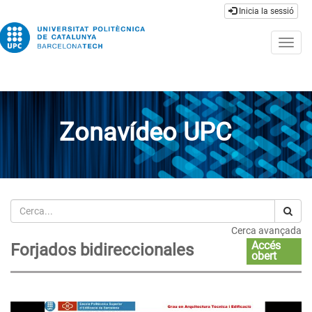
Inicia la sessió
Togg
navig
Zonavídeo UPC
Cerca
Cerca avançada
Accés
Forjados bidireccionales
obert