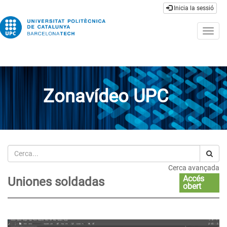
Inicia la sessió
Togg
navig
Zonavídeo UPC
Cerca
Cerca avançada
Accés
Uniones soldadas
obert