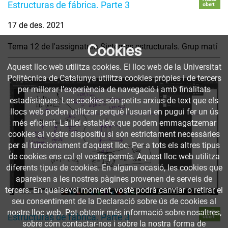
Estructuras de fábrica. Parte 3
obert
17 de des. 2021
Tema 12 de l'assignatura Sistemes estructurals. Grup matí
Cookies
Aquest lloc web utilitza cookies. El lloc web de la Universitat
Politècnica de Catalunya utilitza cookies pròpies i de tercers
per millorar l’experiència de navegació i amb finalitats
estadístiques. Les cookies són petits arxius de text que els
llocs web poden utilitzar perquè l’usuari en pugui fer un ús
més eficient. La llei estableix que podem emmagatzemar
cookies al vostre dispositiu si són estrictament necessàries
per al funcionament d'aquest lloc. Per a tots els altres tipus
de cookies ens cal el vostre permís. Aquest lloc web utilitza
diferents tipus de cookies. En alguna ocasió, les cookies que
apareixen a les nostres pàgines provenen de serveis de
tercers. En qualsevol moment, vostè podrà canviar o retirar el
seu consentiment de la Declaració sobre ús de cookies al
nostre lloc web. Pot obtenir més informació sobre nosaltres,
Accés
Estructuras de fábrica. Parte 3
obert
sobre cóm contactar-nos i sobre la nostra forma de