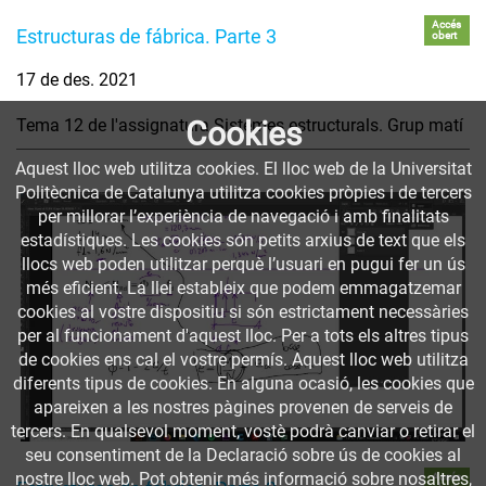
Accés
Estructuras de fábrica. Parte 3
obert
17 de des. 2021
Tema 12 de l'assignatura Sistemes estructurals. Grup matí
Cookies
Aquest lloc web utilitza cookies. El lloc web de la Universitat
Politècnica de Catalunya utilitza cookies pròpies i de tercers
per millorar l’experiència de navegació i amb finalitats
estadístiques. Les cookies són petits arxius de text que els
llocs web poden utilitzar perquè l’usuari en pugui fer un ús
més eficient. La llei estableix que podem emmagatzemar
cookies al vostre dispositiu si són estrictament necessàries
per al funcionament d'aquest lloc. Per a tots els altres tipus
de cookies ens cal el vostre permís. Aquest lloc web utilitza
diferents tipus de cookies. En alguna ocasió, les cookies que
apareixen a les nostres pàgines provenen de serveis de
tercers. En qualsevol moment, vostè podrà canviar o retirar el
seu consentiment de la Declaració sobre ús de cookies al
nostre lloc web. Pot obtenir més informació sobre nosaltres,
Accés