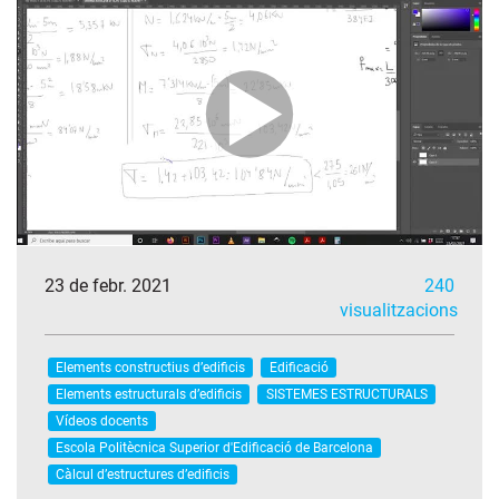
23 de febr. 2021
240
visualitzacions
Elements constructius d’edificis
Edificació
Elements estructurals d’edificis
SISTEMES ESTRUCTURALS
Vídeos docents
Escola Politècnica Superior d'Edificació de Barcelona
Càlcul d’estructures d’edificis