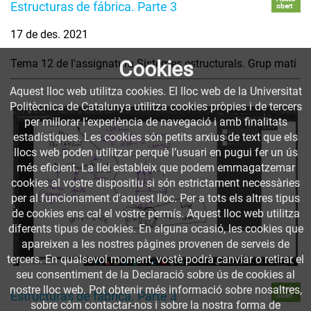
Estructuras de fábrica. Parte 3
obert
17 de des. 2021
Tema 12 de l'assignatura Sistemes estructurals. Grup matí
Cookies
Aquest lloc web utilitza cookies. El lloc web de la Universitat
Politècnica de Catalunya utilitza cookies pròpies i de tercers
per millorar l’experiència de navegació i amb finalitats
estadístiques. Les cookies són petits arxius de text que els
llocs web poden utilitzar perquè l’usuari en pugui fer un ús
més eficient. La llei estableix que podem emmagatzemar
cookies al vostre dispositiu si són estrictament necessàries
per al funcionament d'aquest lloc. Per a tots els altres tipus
de cookies ens cal el vostre permís. Aquest lloc web utilitza
diferents tipus de cookies. En alguna ocasió, les cookies que
apareixen a les nostres pàgines provenen de serveis de
tercers. En qualsevol moment, vostè podrà canviar o retirar el
seu consentiment de la Declaració sobre ús de cookies al
nostre lloc web. Pot obtenir més informació sobre nosaltres,
Accés
Estructuras de fábrica. Parte 3
obert
sobre cóm contactar-nos i sobre la nostra forma de