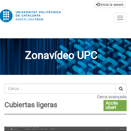
Inicia la sessió
Togg
navig
Zonavídeo UPC
Cerca
Cerca avançada
Accés
Cubiertas ligeras
obert