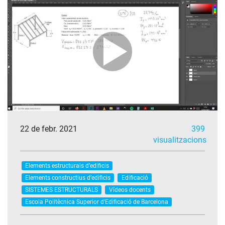
22 de febr. 2021
399
visualitzacions
Elements estructurals d’edificis
Elements constructius d’edificis
Edificació
SISTEMES ESTRUCTURALS
Vídeos docents
Escola Politècnica Superior d'Edificació de Barcelona