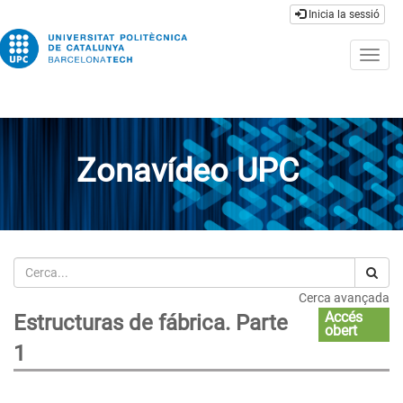
Inicia la sessió
Togg
navig
Zonavídeo UPC
Cerca
Cerca avançada
Accés
Estructuras de fábrica. Parte
obert
1