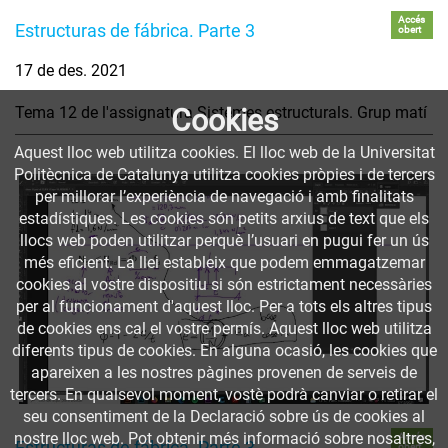
Accés
Estructuras de fábrica. Parte 3
obert
17 de des. 2021
Tema 12 de l'assignatura Sistemes estructurals. Grup matí
Cookies
Aquest lloc web utilitza cookies. El lloc web de la Universitat
Politècnica de Catalunya utilitza cookies pròpies i de tercers
per millorar l’experiència de navegació i amb finalitats
estadístiques. Les cookies són petits arxius de text que els
llocs web poden utilitzar perquè l’usuari en pugui fer un ús
més eficient. La llei estableix que podem emmagatzemar
cookies al vostre dispositiu si són estrictament necessàries
per al funcionament d'aquest lloc. Per a tots els altres tipus
de cookies ens cal el vostre permís. Aquest lloc web utilitza
diferents tipus de cookies. En alguna ocasió, les cookies que
apareixen a les nostres pàgines provenen de serveis de
tercers. En qualsevol moment, vostè podrà canviar o retirar el
seu consentiment de la Declaració sobre ús de cookies al
nostre lloc web. Pot obtenir més informació sobre nosaltres,
Accés
Estructuras de fábrica. Parte 3
obert