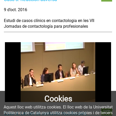
9 d’oct. 2016
Estudi de casos clínics en contactologia en les VII
Jornadas de contactología para profesionales
Cookies
Aquest lloc web utilitza cookies. El lloc web de la Universitat
Accés
Politècnica de Catalunya utilitza cookies pròpies i de tercers
Caso 4. Lentes de contacto multifocales
obert