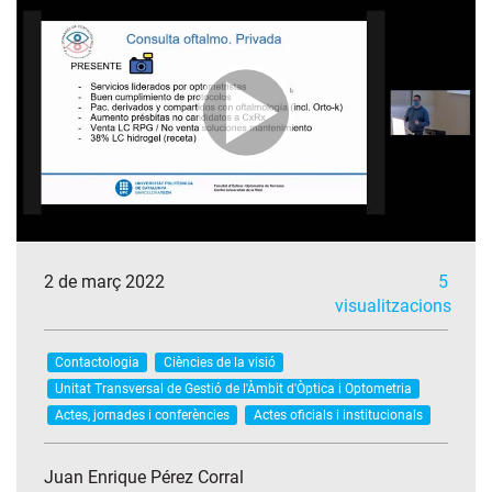
2 de març 2022
5
visualitzacions
Contactologia
Ciències de la visió
Unitat Transversal de Gestió de l'Àmbit d'Òptica i Optometria
Actes, jornades i conferències
Actes oficials i institucionals
Juan Enrique Pérez Corral