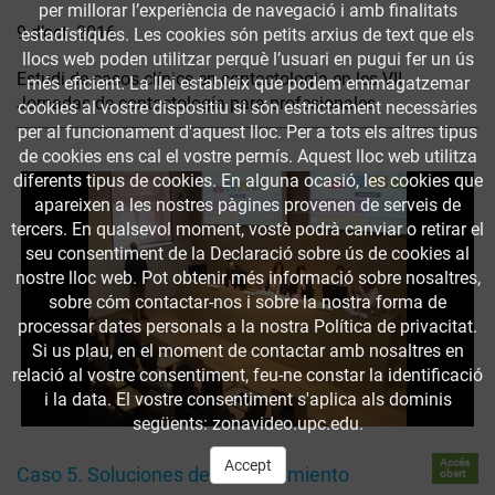
per millorar l’experiència de navegació i amb finalitats
9 d’oct. 2016
estadístiques. Les cookies són petits arxius de text que els
llocs web poden utilitzar perquè l’usuari en pugui fer un ús
Estudi de casos clínics en contactologia en les VII
més eficient. La llei estableix que podem emmagatzemar
Jornadas de contactología para profesionales
cookies al vostre dispositiu si són estrictament necessàries
per al funcionament d'aquest lloc. Per a tots els altres tipus
de cookies ens cal el vostre permís. Aquest lloc web utilitza
diferents tipus de cookies. En alguna ocasió, les cookies que
apareixen a les nostres pàgines provenen de serveis de
tercers. En qualsevol moment, vostè podrà canviar o retirar el
seu consentiment de la Declaració sobre ús de cookies al
nostre lloc web. Pot obtenir més informació sobre nosaltres,
sobre cóm contactar-nos i sobre la nostra forma de
processar dates personals a la nostra Política de privacitat.
Si us plau, en el moment de contactar amb nosaltres en
relació al vostre consentiment, feu-ne constar la identificació
i la data. El vostre consentiment s'aplica als dominis
següents: zonavideo.upc.edu.
Accés
Accept
Caso 5. Soluciones de mantenimiento
obert