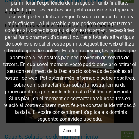
Caso 4. Lentes de contacto multifocales
per millorar l’experiència de navegació i amb finalitats
estadístiques. Les cookies són petits arxius de text que els
9 d’oct. 2016
llocs web poden utilitzar perquè l’usuari en pugui fer un ús
més eficient. La llei estableix que podem emmagatzemar
Estudi de casos clínics en contactologia en les VII
cookies al vostre dispositiu si són estrictament necessàries
Jornadas de contactología para profesionales
per al funcionament d'aquest lloc. Per a tots els altres tipus
de cookies ens cal el vostre permís. Aquest lloc web utilitza
diferents tipus de cookies. En alguna ocasió, les cookies que
apareixen a les nostres pàgines provenen de serveis de
tercers. En qualsevol moment, vostè podrà canviar o retirar el
seu consentiment de la Declaració sobre ús de cookies al
nostre lloc web. Pot obtenir més informació sobre nosaltres,
sobre cóm contactar-nos i sobre la nostra forma de
processar dates personals a la nostra Política de privacitat.
Si us plau, en el moment de contactar amb nosaltres en
relació al vostre consentiment, feu-ne constar la identificació
i la data. El vostre consentiment s'aplica als dominis
següents: zonavideo.upc.edu.
Accept
Accés
Caso 5. Soluciones de mantenimiento
obert