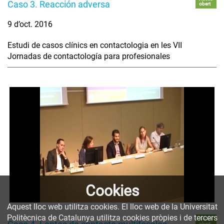
Caso 3. Reacción adversa
obert
9 d’oct. 2016
Estudi de casos clínics en contactologia en les VII
Jornadas de contactología para profesionales
Cookies
Aquest lloc web utilitza cookies. El lloc web de la Universitat
Politècnica de Catalunya utilitza cookies pròpies i de tercers
Accés
obert