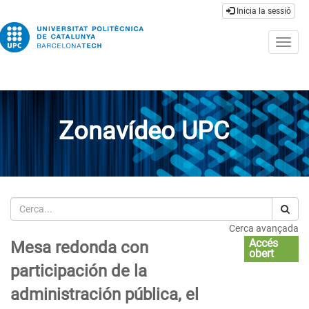
Inicia la sessió
Togg
navig
Zonavídeo UPC
Cerca
Cerca avançada
Accés
Mesa redonda con
obert
participación de la
administración pública, el