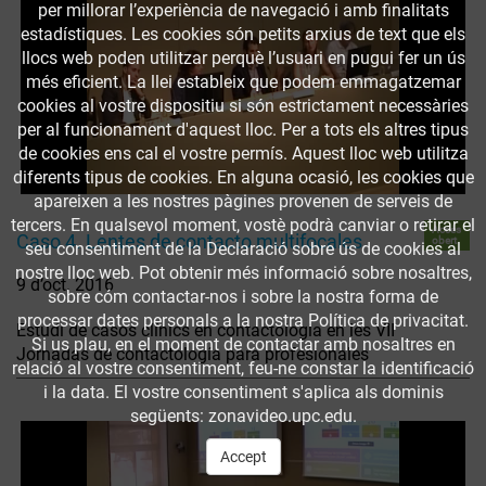
per millorar l’experiència de navegació i amb finalitats
estadístiques. Les cookies són petits arxius de text que els
llocs web poden utilitzar perquè l’usuari en pugui fer un ús
més eficient. La llei estableix que podem emmagatzemar
cookies al vostre dispositiu si són estrictament necessàries
per al funcionament d'aquest lloc. Per a tots els altres tipus
de cookies ens cal el vostre permís. Aquest lloc web utilitza
diferents tipus de cookies. En alguna ocasió, les cookies que
apareixen a les nostres pàgines provenen de serveis de
tercers. En qualsevol moment, vostè podrà canviar o retirar el
Accés
Caso 4. Lentes de contacto multifocales
obert
seu consentiment de la Declaració sobre ús de cookies al
nostre lloc web. Pot obtenir més informació sobre nosaltres,
9 d’oct. 2016
sobre cóm contactar-nos i sobre la nostra forma de
processar dates personals a la nostra Política de privacitat.
Estudi de casos clínics en contactologia en les VII
Si us plau, en el moment de contactar amb nosaltres en
Jornadas de contactología para profesionales
relació al vostre consentiment, feu-ne constar la identificació
i la data. El vostre consentiment s'aplica als dominis
següents: zonavideo.upc.edu.
Accept