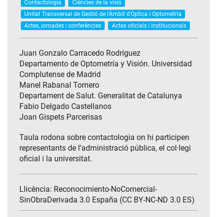
Contactologia
Ciències de la visió
Unitat Transversal de Gestió de l'Àmbit d'Òptica i Optometria
Actes, jornades i conferències
Actes oficials i institucionals
Juan Gonzalo Carracedo Rodríguez
Departamento de Optometría y Visión. Universidad
Complutense de Madrid
Manel Rabanal Tornero
Departament de Salut. Generalitat de Catalunya
Fabio Delgado Castellanos
Joan Gispets Parcerisas
Taula rodona sobre contactologia on hi participen
representants de l'administració pública, el col·legi
oficial i la universitat.
Llicència: Reconocimiento-NoComercial-
SinObraDerivada 3.0 España (CC BY-NC-ND 3.0 ES)