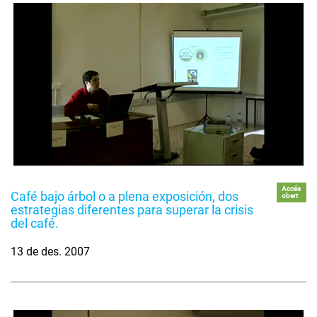
Accés
Café bajo árbol o a plena exposición, dos
obert
estrategias diferentes para superar la crisis
del café.
13 de des. 2007