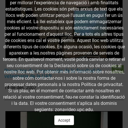
per millorar l’experiència de navegació i amb finalitats
estadístiques. Les cookies són petits arxius de text que els
llocs web poden utilitzar perquè l’usuari en pugui fer un ús
més eficient. La llei estableix que podem emmagatzemar
cookies al vostre dispositiu si són estrictament necessàries
per al funcionament d'aquest lloc. Per a tots els altres tipus
de cookies ens cal el vostre permís. Aquest lloc web utilitza
diferents tipus de cookies. En alguna ocasió, les cookies que
apareixen a les nostres pàgines provenen de serveis de
tercers. En qualsevol moment, vostè podrà canviar o retirar el
seu consentiment de la Declaració sobre ús de cookies al
Accés
Proyectos de cooperación de la facultad de
obert
nostre lloc web. Pot obtenir més informació sobre nosaltres,
veterinaria de la UAB
sobre cóm contactar-nos i sobre la nostra forma de
processar dates personals a la nostra Política de privacitat.
14 de des. 2007
Si us plau, en el moment de contactar amb nosaltres en
relació al vostre consentiment, feu-ne constar la identificació
i la data. El vostre consentiment s'aplica als dominis
següents: zonavideo.upc.edu.
Accept