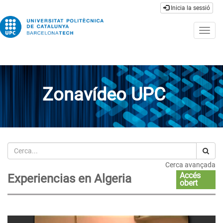
Inicia la sessió
Togg
navig
Zonavídeo UPC
Cerca
Cerca avançada
Accés
Experiencias en Algeria
obert