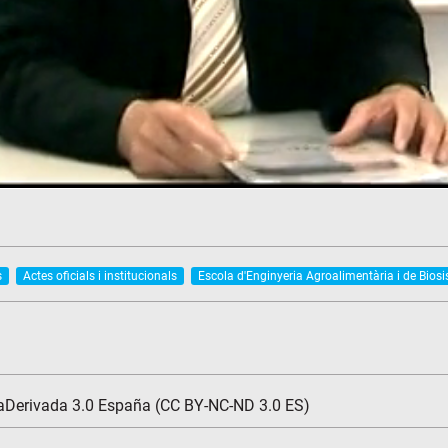
s
Actes oficials i institucionals
Escola d'Enginyeria Agroalimentària i de Bios
aDerivada 3.0 España (CC BY-NC-ND 3.0 ES)