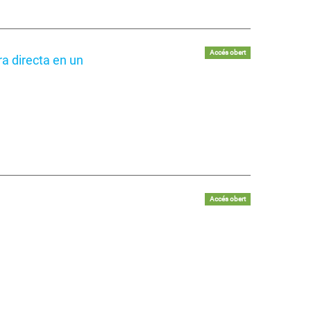
Accés obert
ra directa en un
Accés obert