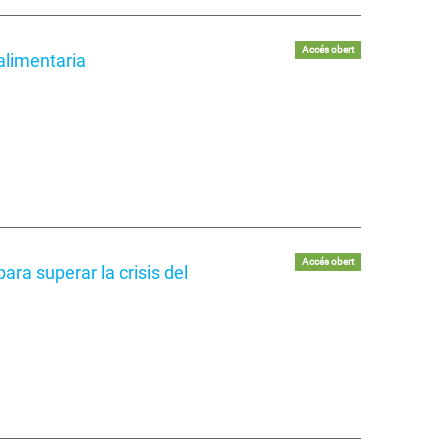
Accés obert
 alimentaria
Accés obert
ara superar la crisis del