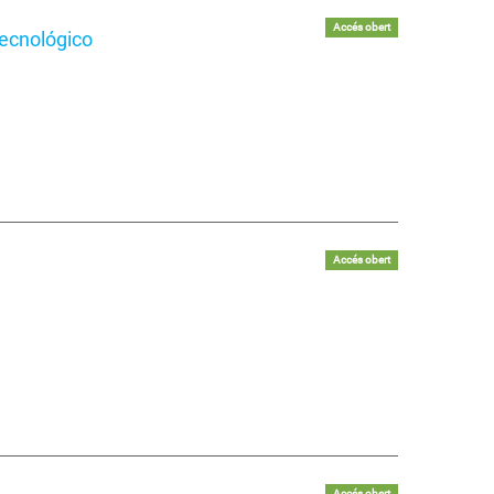
Accés obert
tecnológico
Accés obert
Accés obert