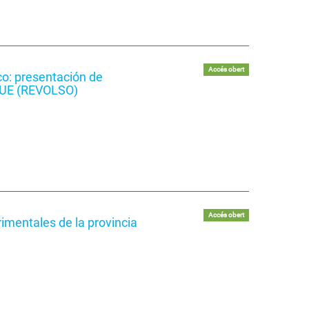
Accés obert
co: presentación de
la UE (REVOLSO)
Accés obert
rimentales de la provincia