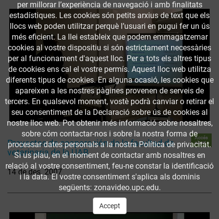
per millorar l’experiència de navegació i amb finalitats
estadístiques. Les cookies són petits arxius de text que els
llocs web poden utilitzar perquè l’usuari en pugui fer un ús
més eficient. La llei estableix que podem emmagatzemar
cookies al vostre dispositiu si són estrictament necessàries
per al funcionament d'aquest lloc. Per a tots els altres tipus
de cookies ens cal el vostre permís. Aquest lloc web utilitza
diferents tipus de cookies. En alguna ocasió, les cookies que
apareixen a les nostres pàgines provenen de serveis de
tercers. En qualsevol moment, vostè podrà canviar o retirar el
seu consentiment de la Declaració sobre ús de cookies al
nostre lloc web. Pot obtenir més informació sobre nosaltres,
sobre cóm contactar-nos i sobre la nostra forma de
Accés
Proyectos de cooperación de la facultad de
obert
processar dates personals a la nostra Política de privacitat.
veterinaria de la UAB
Si us plau, en el moment de contactar amb nosaltres en
relació al vostre consentiment, feu-ne constar la identificació
14 de des. 2007
i la data. El vostre consentiment s'aplica als dominis
següents: zonavideo.upc.edu.
Accept