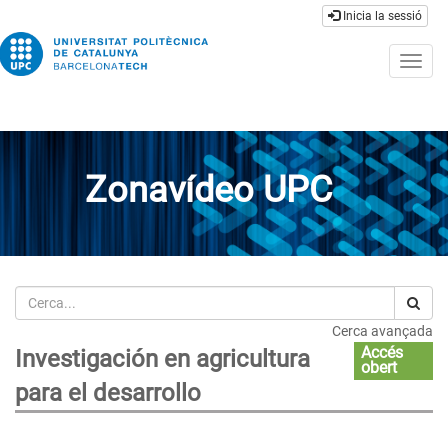
Inicia la sessió
Togg
navig
Zonavídeo UPC
Cerca
Cerca avançada
Accés
Investigación en agricultura
obert
para el desarrollo