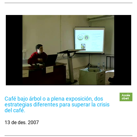
Accés
Café bajo árbol o a plena exposición, dos
obert
estrategias diferentes para superar la crisis
del café.
13 de des. 2007