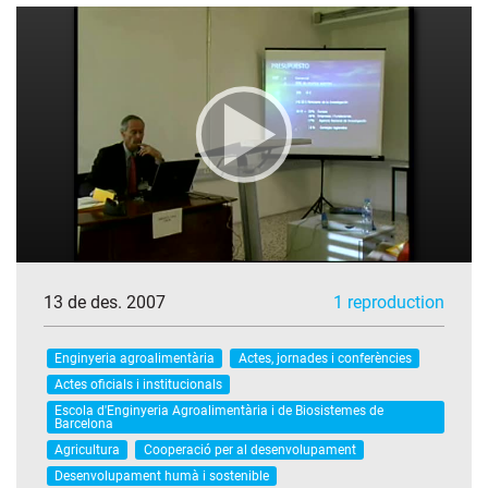
13 de des. 2007
1 reproduction
Enginyeria agroalimentària
Actes, jornades i conferències
Actes oficials i institucionals
Escola d'Enginyeria Agroalimentària i de Biosistemes de
Barcelona
Agricultura
Cooperació per al desenvolupament
Desenvolupament humà i sostenible