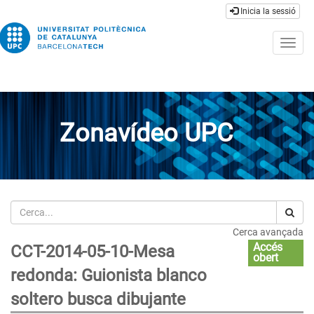
Inicia la sessió
Togg
navig
Zonavídeo UPC
Cerca
Cerca avançada
Accés
CCT-2014-05-10-Mesa
obert
redonda: Guionista blanco
soltero busca dibujante