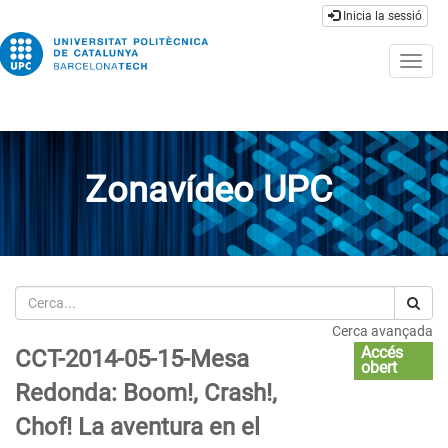
Inicia la sessió
Togg
navig
Zonavídeo UPC
Cerca
Cerca avançada
Accés
CCT-2014-05-15-Mesa
obert
Redonda: Boom!, Crash!,
Chof! La aventura en el