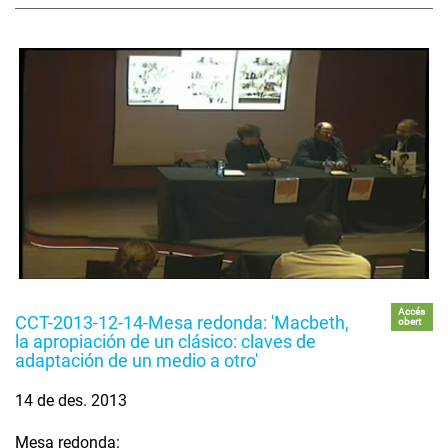
Accés
CCT-2013-12-14-Mesa redonda: 'Macbeth,
obert
la apropiación de un clásico: claves de
adaptación de un medio a otro'
14 de des. 2013
Mesa redonda: