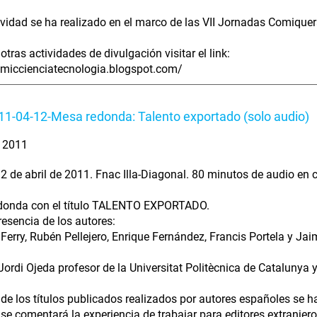
ividad se ha realizado en el marco de las VII Jornadas Comiqu
otras actividades de divulgación visitar el link:
omiccienciatecnologia.blogspot.com/
1-04-12-Mesa redonda: Talento exportado (solo audio)
. 2011
2 de abril de 2011. Fnac Illa-Diagonal. 80 minutos de audio en c
donda con el título TALENTO EXPORTADO.
resencia de los autores:
Ferry, Rubén Pellejero, Enrique Fernández, Francis Portela y Jai
ordi Ojeda profesor de la Universitat Politècnica de Catalunya 
de los títulos publicados realizados por autores españoles se h
se comentará la experiencia de trabajar para editores extranj