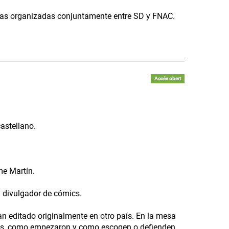
eras organizadas conjuntamente entre SD y FNAC.
Accés obert
astellano.
me Martín.
y divulgador de cómics.
an editado originalmente en otro país. En la mesa
eros, como empezaron y como escogen o defienden