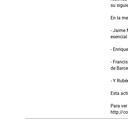
su sigui
En la me
- Jaime 
esencial
- Enriqu
- Franci
de Barce
- Y Rubé
Esta act
Para ver 
http://c