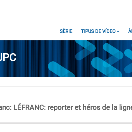
SÈRIE
TIPUS DE VÍDEO
À
UPC
nc: LÉFRANC: reporter et héros de la lign