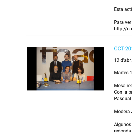
Esta act
Para ver 
http://c
CCT-201
12 d’abr
Martes 1
Mesa re
Con la p
Pasqual 
Modera J
Algunos 
redonda 