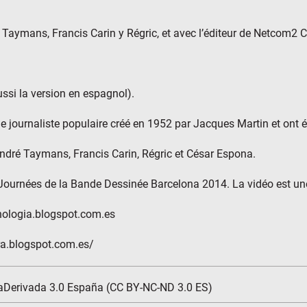
 Taymans, Francis Carin y Régric, et avec l’éditeur de Netcom2 
ussi la version en espagnol).
 le journaliste populaire créé en 1952 par Jacques Martin et ont 
 André Taymans, Francis Carin, Régric et César Espona.
 Journées de la Bande Dessinée Barcelona 2014. La vidéo est une
cnologia.blogspot.com.es
ra.blogspot.com.es/
aDerivada 3.0 España (CC BY-NC-ND 3.0 ES)