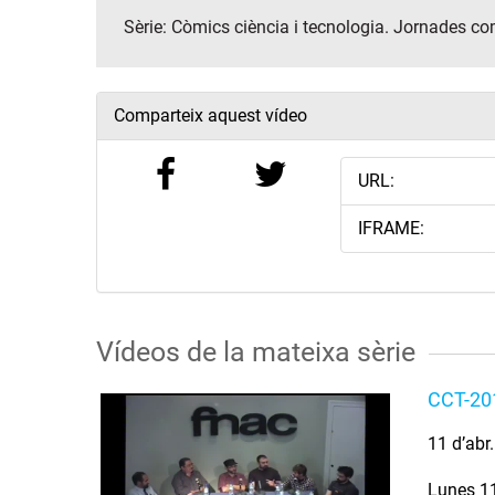
Sèrie:
Còmics ciència i tecnologia. Jornades c
Comparteix aquest vídeo
URL:
IFRAME:
Vídeos de la mateixa sèrie
CCT-201
11 d’abr
Lunes 11