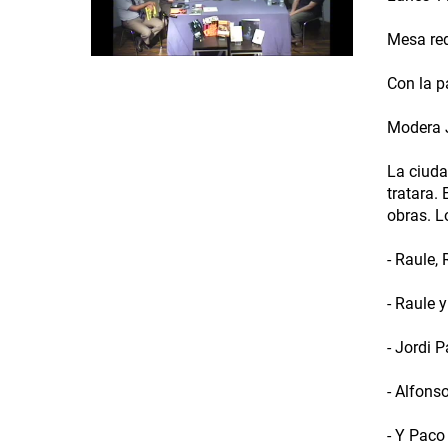
Mesa re
Con la p
Modera J
La ciuda
tratara.
obras. L
- Raule,
- Raule 
- Jordi 
- Alfonso
- Y Paco