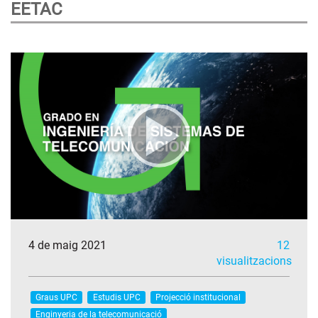
EETAC
4 de maig 2021
12
visualitzacions
Graus UPC
Estudis UPC
Projecció institucional
Enginyeria de la telecomunicació