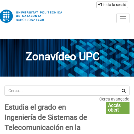
Inicia la sessió
Togg
navig
Zonavídeo UPC
Cerca
Cerca avançada
Accés
Estudia el grado en
obert
Ingeniería de Sistemas de
Telecomunicación en la