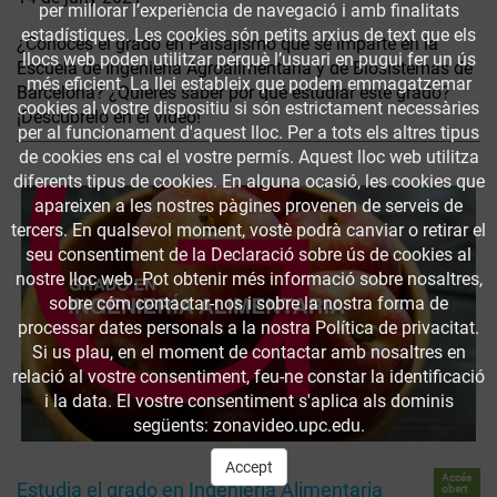
per millorar l’experiència de navegació i amb finalitats
estadístiques. Les cookies són petits arxius de text que els
¿Conoces el grado en Paisajismo que se imparte en la
llocs web poden utilitzar perquè l’usuari en pugui fer un ús
Escuela de Ingeniería Agroalimentaria y de Biosistemas de
més eficient. La llei estableix que podem emmagatzemar
Barcelona? ¿Quieres saber por qué estudiar este grado?
cookies al vostre dispositiu si són estrictament necessàries
¡Descúbrelo en el vídeo!
per al funcionament d'aquest lloc. Per a tots els altres tipus
de cookies ens cal el vostre permís. Aquest lloc web utilitza
diferents tipus de cookies. En alguna ocasió, les cookies que
apareixen a les nostres pàgines provenen de serveis de
tercers. En qualsevol moment, vostè podrà canviar o retirar el
seu consentiment de la Declaració sobre ús de cookies al
nostre lloc web. Pot obtenir més informació sobre nosaltres,
sobre cóm contactar-nos i sobre la nostra forma de
processar dates personals a la nostra Política de privacitat.
Si us plau, en el moment de contactar amb nosaltres en
relació al vostre consentiment, feu-ne constar la identificació
i la data. El vostre consentiment s'aplica als dominis
següents: zonavideo.upc.edu.
Accept
Accés
Estudia el grado en Ingeniería Alimentaria
obert