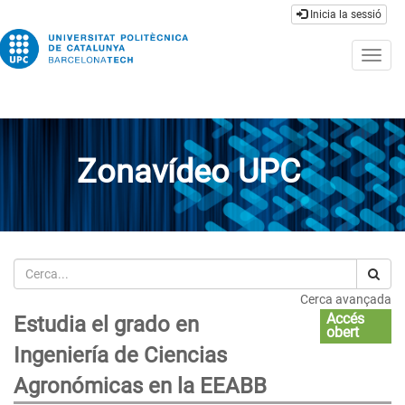
Inicia la sessió
Togg
navig
Zonavídeo UPC
Cerca
Cerca avançada
Accés
Estudia el grado en
obert
Ingeniería de Ciencias
Agronómicas en la EEABB