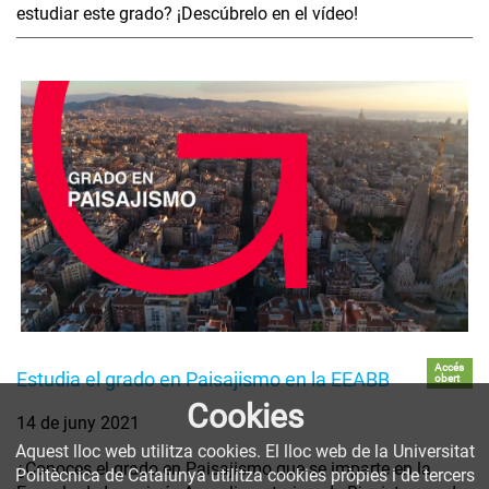
estudiar este grado? ¡Descúbrelo en el vídeo!
Accés
Estudia el grado en Paisajismo en la EEABB
obert
Cookies
14 de juny 2021
Aquest lloc web utilitza cookies. El lloc web de la Universitat
¿Conoces el grado en Paisajismo que se imparte en la
Politècnica de Catalunya utilitza cookies pròpies i de tercers