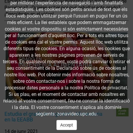
Escuela de Ingeniería Agroalimentaria y de Biosistemas de
per millorar l’experiència de navegació i amb finalitats
Barcelona? ¿Quieres saber por qué estudiar este grado?
estadístiques. Les cookies són petits arxius de text que els
¡Descúbrelo en el vídeo!
llocs web poden utilitzar perquè l’usuari en pugui fer un ús
més eficient. La llei estableix que podem emmagatzemar
cookies al vostre dispositiu si són estrictament necessàries
per al funcionament d'aquest lloc. Per a tots els altres tipus
de cookies ens cal el vostre permís. Aquest lloc web utilitza
diferents tipus de cookies. En alguna ocasió, les cookies que
apareixen a les nostres pàgines provenen de serveis de
tercers. En qualsevol moment, vostè podrà canviar o retirar el
seu consentiment de la Declaració sobre ús de cookies al
nostre lloc web. Pot obtenir més informació sobre nosaltres,
sobre cóm contactar-nos i sobre la nostra forma de
processar dates personals a la nostra Política de privacitat.
Si us plau, en el moment de contactar amb nosaltres en
relació al vostre consentiment, feu-ne constar la identificació
i la data. El vostre consentiment s'aplica als dominis
Accés
Estudia el grado en Ingeniería Alimentaria
següents: zonavideo.upc.edu.
obert
en la EEABB
Accept
14 de juny 2021