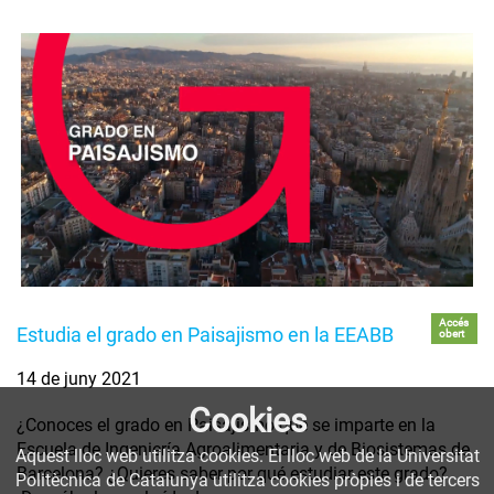
Accés
Estudia el grado en Paisajismo en la EEABB
obert
14 de juny 2021
Cookies
¿Conoces el grado en Paisajismo que se imparte en la
Escuela de Ingeniería Agroalimentaria y de Biosistemas de
Aquest lloc web utilitza cookies. El lloc web de la Universitat
Barcelona? ¿Quieres saber por qué estudiar este grado?
Politècnica de Catalunya utilitza cookies pròpies i de tercers