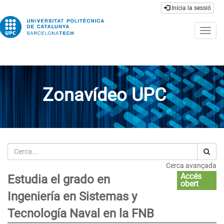
Inicia la sessió
Togg
navig
Zonavídeo UPC
Cerca
Cerca avançada
Accés
Estudia el grado en
obert
Ingeniería en Sistemas y
Tecnología Naval en la FNB