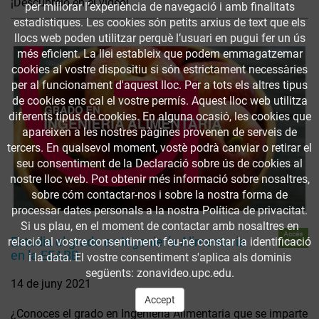
¡Descúbrelo en el vídeo!
per millorar l’experiència de navegació i amb finalitats
estadístiques. Les cookies són petits arxius de text que els
llocs web poden utilitzar perquè l’usuari en pugui fer un ús
més eficient. La llei estableix que podem emmagatzemar
cookies al vostre dispositiu si són estrictament necessàries
per al funcionament d'aquest lloc. Per a tots els altres tipus
de cookies ens cal el vostre permís. Aquest lloc web utilitza
diferents tipus de cookies. En alguna ocasió, les cookies que
apareixen a les nostres pàgines provenen de serveis de
tercers. En qualsevol moment, vostè podrà canviar o retirar el
seu consentiment de la Declaració sobre ús de cookies al
nostre lloc web. Pot obtenir més informació sobre nosaltres,
sobre cóm contactar-nos i sobre la nostra forma de
processar dates personals a la nostra Política de privacitat.
Si us plau, en el moment de contactar amb nosaltres en
Accés
Estudia el grado en Ingeniería Alimentaria
relació al vostre consentiment, feu-ne constar la identificació
obert
en la EEABB
i la data. El vostre consentiment s'aplica als dominis
següents: zonavideo.upc.edu.
14 de juny 2021
Accept
¿Conoces el grado en Ingeniería Alimentaria que se imparte