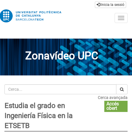
Inicia la sessió
Togg
navig
Zonavídeo UPC
Cerca
Cerca avançada
Accés
Estudia el grado en
obert
Ingeniería Física en la
ETSETB