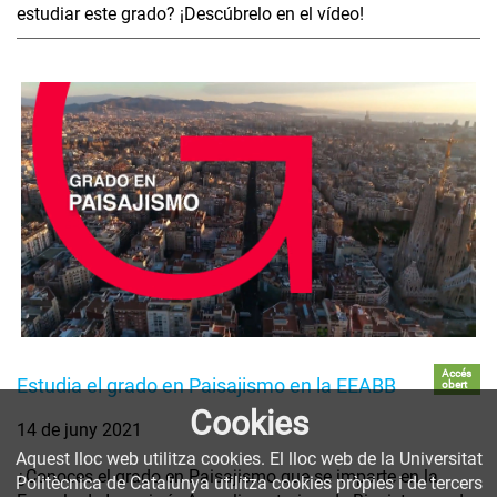
estudiar este grado? ¡Descúbrelo en el vídeo!
Accés
Estudia el grado en Paisajismo en la EEABB
obert
Cookies
14 de juny 2021
Aquest lloc web utilitza cookies. El lloc web de la Universitat
¿Conoces el grado en Paisajismo que se imparte en la
Politècnica de Catalunya utilitza cookies pròpies i de tercers