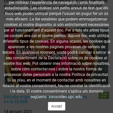
Escuela de Ingeniería Agroalimentaria y de Biosistemas de
per millorar l’experiència de navegació i amb finalitats
Barcelona? ¿Quieres saber por qué estudiar este grado?
estadístiques. Les cookies són petits arxius de text que els
¡Descúbrelo en el vídeo!
llocs web poden utilitzar perquè l’usuari en pugui fer un ús
més eficient. La llei estableix que podem emmagatzemar
cookies al vostre dispositiu si són estrictament necessàries
per al funcionament d'aquest lloc. Per a tots els altres tipus
de cookies ens cal el vostre permís. Aquest lloc web utilitza
diferents tipus de cookies. En alguna ocasió, les cookies que
apareixen a les nostres pàgines provenen de serveis de
tercers. En qualsevol moment, vostè podrà canviar o retirar el
seu consentiment de la Declaració sobre ús de cookies al
nostre lloc web. Pot obtenir més informació sobre nosaltres,
sobre cóm contactar-nos i sobre la nostra forma de
processar dates personals a la nostra Política de privacitat.
Si us plau, en el moment de contactar amb nosaltres en
relació al vostre consentiment, feu-ne constar la identificació
i la data. El vostre consentiment s'aplica als dominis
Accés
Estudia el grado en Ingeniería Alimentaria
següents: zonavideo.upc.edu.
obert
en la EEABB
Accept
14 de juny 2021