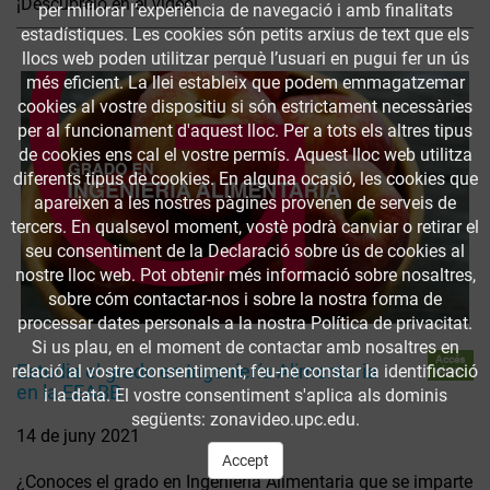
¡Descúbrelo en el vídeo!
per millorar l’experiència de navegació i amb finalitats
estadístiques. Les cookies són petits arxius de text que els
llocs web poden utilitzar perquè l’usuari en pugui fer un ús
més eficient. La llei estableix que podem emmagatzemar
cookies al vostre dispositiu si són estrictament necessàries
per al funcionament d'aquest lloc. Per a tots els altres tipus
de cookies ens cal el vostre permís. Aquest lloc web utilitza
diferents tipus de cookies. En alguna ocasió, les cookies que
apareixen a les nostres pàgines provenen de serveis de
tercers. En qualsevol moment, vostè podrà canviar o retirar el
seu consentiment de la Declaració sobre ús de cookies al
nostre lloc web. Pot obtenir més informació sobre nosaltres,
sobre cóm contactar-nos i sobre la nostra forma de
processar dates personals a la nostra Política de privacitat.
Si us plau, en el moment de contactar amb nosaltres en
Accés
Estudia el grado en Ingeniería Alimentaria
relació al vostre consentiment, feu-ne constar la identificació
obert
en la EEABB
i la data. El vostre consentiment s'aplica als dominis
següents: zonavideo.upc.edu.
14 de juny 2021
Accept
¿Conoces el grado en Ingeniería Alimentaria que se imparte