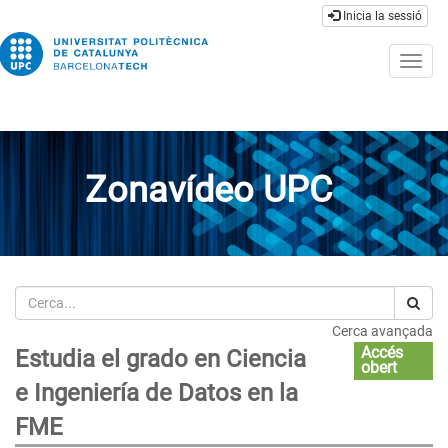
Inicia la sessió
Togg
navig
Zonavídeo UPC
Cerca
Cerca avançada
Accés
Estudia el grado en Ciencia
obert
e Ingeniería de Datos en la
FME