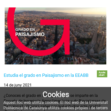
Accés
Estudia el grado en Paisajismo en la EEABB
obert
14 de juny 2021
Cookies
¿Conoces el grado en Paisajismo que se imparte en la
Escuela de Ingeniería Agroalimentaria y de Biosistemas de
Aquest lloc web utilitza cookies. El lloc web de la Universitat
Barcelona? ¿Quieres saber por qué estudiar este grado?
Politècnica de Catalunya utilitza cookies pròpies i de tercers