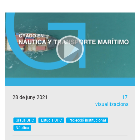
28 de juny 2021
17
visualitzacions
Graus UPC
Estudis UPC
Projecció institucional
Nàutica