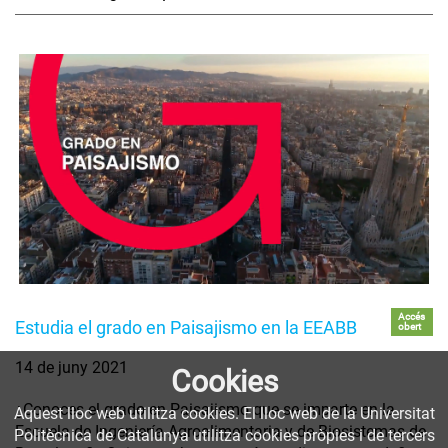
Accés
Estudia el grado en Paisajismo en la EEABB
obert
14 de juny 2021
Cookies
¿Conoces el grado en Paisajismo que se imparte en la
Aquest lloc web utilitza cookies. El lloc web de la Universitat
Escuela de Ingeniería Agroalimentaria y de Biosistemas de
Politècnica de Catalunya utilitza cookies pròpies i de tercers