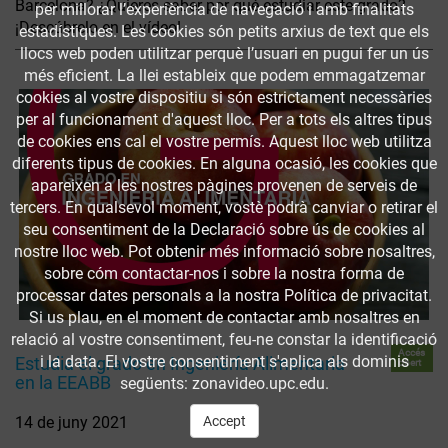
Barcelona? ¿Quieres saber por qué estudiar este grado?
per millorar l’experiència de navegació i amb finalitats
¡Descúbrelo en el vídeo!
estadístiques. Les cookies són petits arxius de text que els
llocs web poden utilitzar perquè l’usuari en pugui fer un ús
més eficient. La llei estableix que podem emmagatzemar
cookies al vostre dispositiu si són estrictament necessàries
per al funcionament d'aquest lloc. Per a tots els altres tipus
de cookies ens cal el vostre permís. Aquest lloc web utilitza
diferents tipus de cookies. En alguna ocasió, les cookies que
apareixen a les nostres pàgines provenen de serveis de
tercers. En qualsevol moment, vostè podrà canviar o retirar el
seu consentiment de la Declaració sobre ús de cookies al
nostre lloc web. Pot obtenir més informació sobre nosaltres,
sobre cóm contactar-nos i sobre la nostra forma de
processar dates personals a la nostra Política de privacitat.
Si us plau, en el moment de contactar amb nosaltres en
relació al vostre consentiment, feu-ne constar la identificació
Accés
i la data. El vostre consentiment s'aplica als dominis
Estudia el grado en Ingeniería Alimentaria
obert
en la EEABB
següents: zonavideo.upc.edu.
14 de juny 2021
Accept