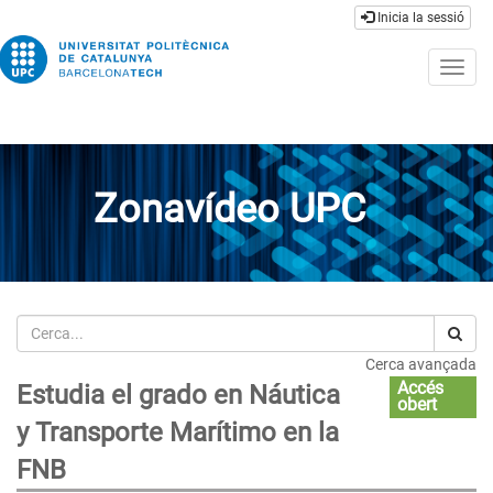
Inicia la sessió
Togg
navig
Zonavídeo UPC
Cerca
Cerca avançada
Accés
Estudia el grado en Náutica
obert
y Transporte Marítimo en la
FNB