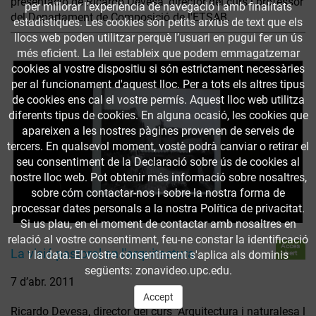
presentació de Ricardo Devesa, director del curs i professor
per millorar l’experiència de navegació i amb finalitats
del Departament de Composició de l'ETSAB.
estadístiques. Les cookies són petits arxius de text que els
llocs web poden utilitzar perquè l’usuari en pugui fer un ús
més eficient. La llei estableix que podem emmagatzemar
cookies al vostre dispositiu si són estrictament necessàries
per al funcionament d'aquest lloc. Per a tots els altres tipus
de cookies ens cal el vostre permís. Aquest lloc web utilitza
diferents tipus de cookies. En alguna ocasió, les cookies que
apareixen a les nostres pàgines provenen de serveis de
tercers. En qualsevol moment, vostè podrà canviar o retirar el
seu consentiment de la Declaració sobre ús de cookies al
nostre lloc web. Pot obtenir més informació sobre nosaltres,
sobre cóm contactar-nos i sobre la nostra forma de
processar dates personals a la nostra Política de privacitat.
Si us plau, en el moment de contactar amb nosaltres en
relació al vostre consentiment, feu-ne constar la identificació
Accés
La visió pastoral en l'arquitectura
i la data. El vostre consentiment s'aplica als dominis
obert
següents: zonavideo.upc.edu.
7 d’abr. 2011
Accept
Ricardo Devesa, director del curs "Arquitectura i naturalesa l