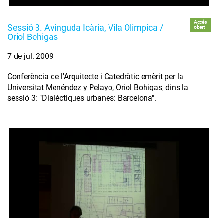
Accés
Sessió 3. Avinguda Icària, Vila Olimpica /
obert
Oriol Bohigas
7 de jul. 2009
Conferència de l'Arquitecte i Catedràtic emèrit per la
Universitat Menéndez y Pelayo, Oriol Bohigas, dins la
sessió 3: "Dialèctiques urbanes: Barcelona".