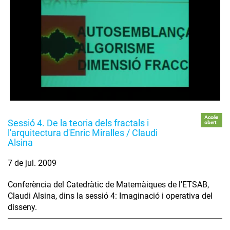
Accés
Sessió 4. De la teoria dels fractals i
obert
l'arquitectura d'Enric Miralles / Claudi
Alsina
7 de jul. 2009
Conferència del Catedràtic de Matemàiques de l'ETSAB,
Claudi Alsina, dins la sessió 4: Imaginació i operativa del
disseny.