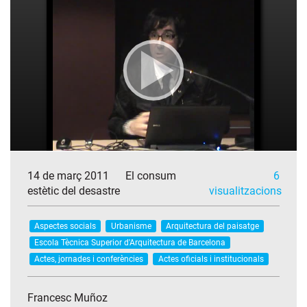
14 de març 2011
El consum
6
estètic del desastre
visualitzacions
Aspectes socials
Urbanisme
Arquitectura del paisatge
Escola Tècnica Superior d'Arquitectura de Barcelona
Actes, jornades i conferències
Actes oficials i institucionals
Francesc Muñoz