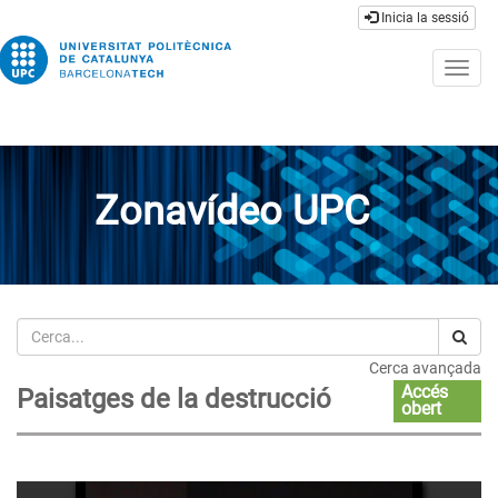
Inicia la sessió
Togg
navig
Zonavídeo UPC
Cerca
Cerca avançada
Accés
Paisatges de la destrucció
obert