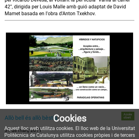
42", dirigida per Louis Malle amb guió adaptat de David
Mamet basada en l'obra d'Anton Txekhov.
Accés
Cookies
Allò bell és allò bèstia
obert
Aquest lloc web utilitza cookies. El lloc web de la Universitat
31 de març 2011
Politècnica de Catalunya utilitza cookies pròpies i de tercers