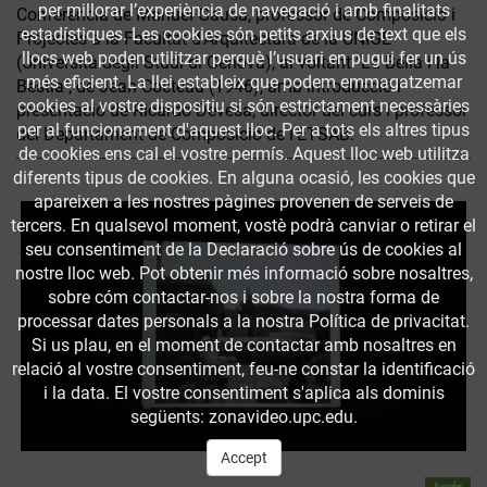
per millorar l’experiència de navegació i amb finalitats
Conferència de Manuel Gausa, professor de Composició i
estadístiques. Les cookies són petits arxius de text que els
Projectes a la Facultat d'Arquitectura de la UNIGE
llocs web poden utilitzar perquè l’usuari en pugui fer un ús
(Università degli Studi di Genova), al voltant "La Bella i la
més eficient. La llei estableix que podem emmagatzemar
Bèstia", de Jean Cocteau (1946), amb introducció i
cookies al vostre dispositiu si són estrictament necessàries
presentació de Ricardo Devesa, director del curs i professor
per al funcionament d'aquest lloc. Per a tots els altres tipus
del Departament de Composició de l'ETSAB.
de cookies ens cal el vostre permís. Aquest lloc web utilitza
diferents tipus de cookies. En alguna ocasió, les cookies que
apareixen a les nostres pàgines provenen de serveis de
tercers. En qualsevol moment, vostè podrà canviar o retirar el
seu consentiment de la Declaració sobre ús de cookies al
nostre lloc web. Pot obtenir més informació sobre nosaltres,
sobre cóm contactar-nos i sobre la nostra forma de
processar dates personals a la nostra Política de privacitat.
Si us plau, en el moment de contactar amb nosaltres en
relació al vostre consentiment, feu-ne constar la identificació
i la data. El vostre consentiment s'aplica als dominis
següents: zonavideo.upc.edu.
Accept
Accés