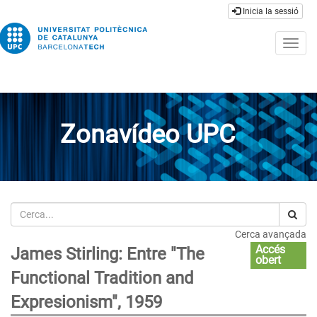
Inicia la sessió
Togg
navig
Zonavídeo UPC
Cerca
Cerca avançada
Accés
James Stirling: Entre "The
obert
Functional Tradition and
Expresionism", 1959