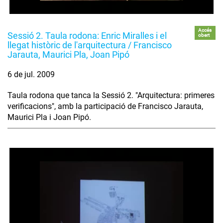
Accés
Sessió 2. Taula rodona: Enric Miralles i el
obert
llegat històric de l'arquitectura / Francisco
Jarauta, Maurici Pla, Joan Pipó
6 de jul. 2009
Taula rodona que tanca la Sessió 2. "Arquitectura: primeres
verificacions", amb la participació de Francisco Jarauta,
Maurici Pla i Joan Pipó.