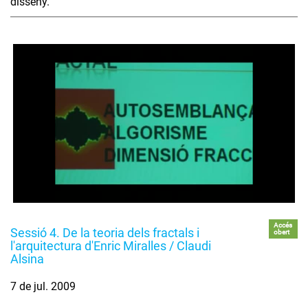
disseny.
Accés
Sessió 4. De la teoria dels fractals i
obert
l'arquitectura d'Enric Miralles / Claudi
Alsina
7 de jul. 2009