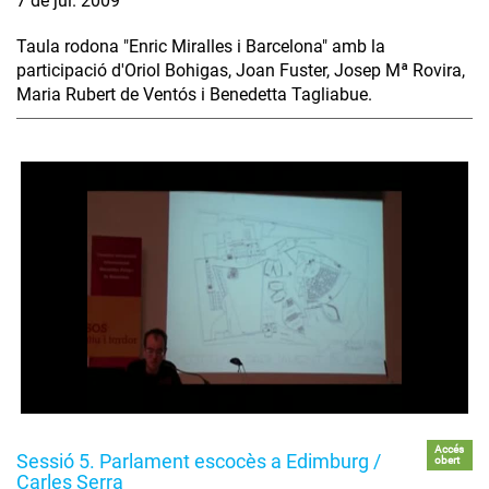
7 de jul. 2009
Taula rodona "Enric Miralles i Barcelona" amb la
participació d'Oriol Bohigas, Joan Fuster, Josep Mª Rovira,
Maria Rubert de Ventós i Benedetta Tagliabue.
Accés
Sessió 5. Parlament escocès a Edimburg /
obert
Carles Serra