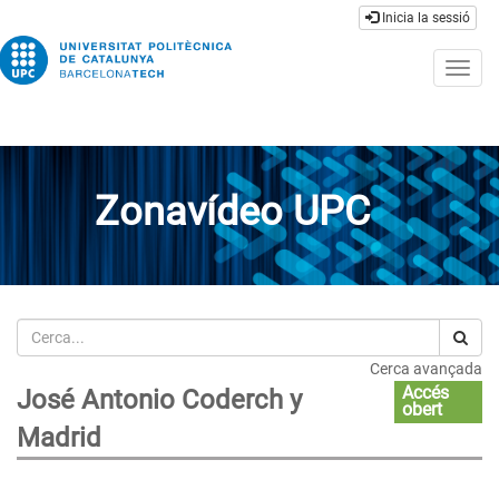
Inicia la sessió
Togg
navig
Zonavídeo UPC
Cerca
Cerca avançada
Accés
José Antonio Coderch y
obert
Madrid