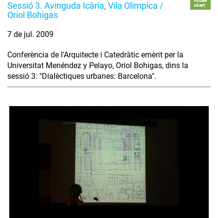
Accés
Sessió 3. Avinguda Icària, Vila Olimpica /
obert
Oriol Bohigas
7 de jul. 2009
Conferència de l'Arquitecte i Catedràtic emèrit per la
Universitat Menéndez y Pelayo, Oriol Bohigas, dins la
sessió 3: "Dialèctiques urbanes: Barcelona".