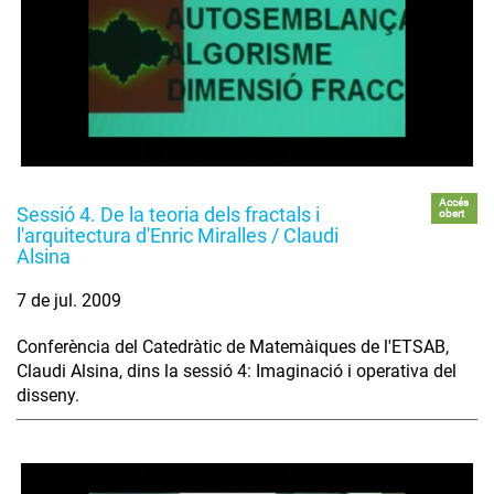
Accés
Sessió 4. De la teoria dels fractals i
obert
l'arquitectura d'Enric Miralles / Claudi
Alsina
7 de jul. 2009
Conferència del Catedràtic de Matemàiques de l'ETSAB,
Claudi Alsina, dins la sessió 4: Imaginació i operativa del
disseny.