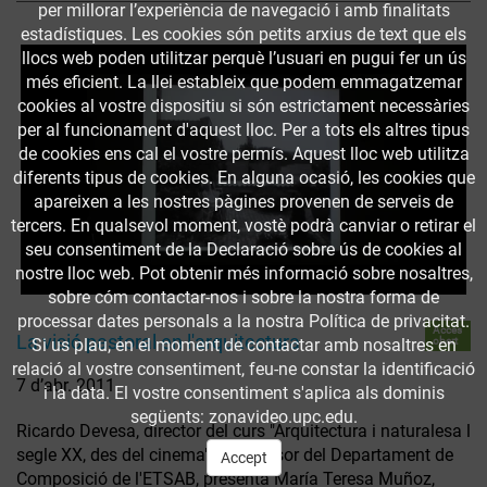
per millorar l’experiència de navegació i amb finalitats
estadístiques. Les cookies són petits arxius de text que els
llocs web poden utilitzar perquè l’usuari en pugui fer un ús
més eficient. La llei estableix que podem emmagatzemar
cookies al vostre dispositiu si són estrictament necessàries
per al funcionament d'aquest lloc. Per a tots els altres tipus
de cookies ens cal el vostre permís. Aquest lloc web utilitza
diferents tipus de cookies. En alguna ocasió, les cookies que
apareixen a les nostres pàgines provenen de serveis de
tercers. En qualsevol moment, vostè podrà canviar o retirar el
seu consentiment de la Declaració sobre ús de cookies al
nostre lloc web. Pot obtenir més informació sobre nosaltres,
sobre cóm contactar-nos i sobre la nostra forma de
processar dates personals a la nostra Política de privacitat.
Accés
La visió pastoral en l'arquitectura
obert
Si us plau, en el moment de contactar amb nosaltres en
relació al vostre consentiment, feu-ne constar la identificació
7 d’abr. 2011
i la data. El vostre consentiment s'aplica als dominis
següents: zonavideo.upc.edu.
Ricardo Devesa, director del curs "Arquitectura i naturalesa l
segle XX, des del cinema", i professor del Departament de
Accept
Composició de l'ETSAB, presenta María Teresa Muñoz,