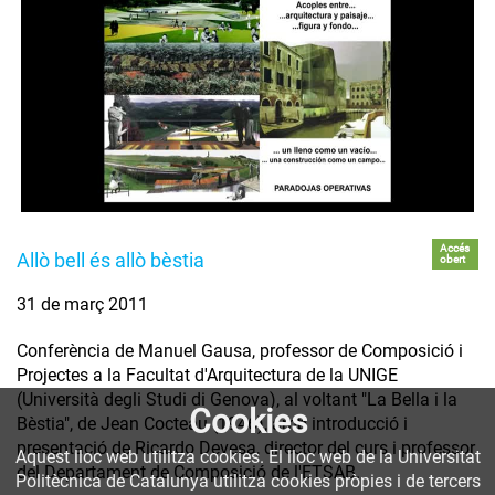
Accés
Allò bell és allò bèstia
obert
31 de març 2011
Conferència de Manuel Gausa, professor de Composició i
Projectes a la Facultat d'Arquitectura de la UNIGE
(Università degli Studi di Genova), al voltant "La Bella i la
Cookies
Bèstia", de Jean Cocteau (1946), amb introducció i
presentació de Ricardo Devesa, director del curs i professor
Aquest lloc web utilitza cookies. El lloc web de la Universitat
del Departament de Composició de l'ETSAB.
Politècnica de Catalunya utilitza cookies pròpies i de tercers