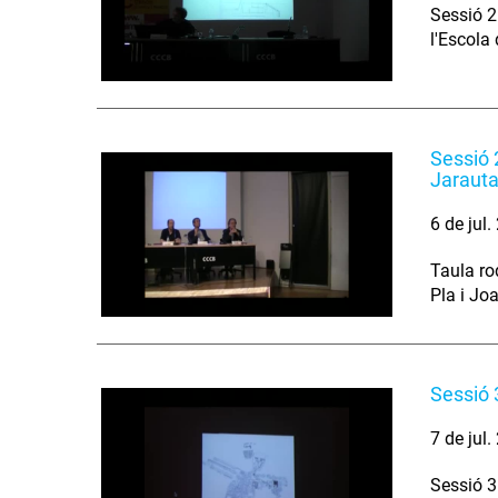
Sessió 2
l'Escola 
Sessió 2
Jarauta
6 de jul
Taula ro
Pla i Jo
Sessió 
7 de jul
Sessió 3