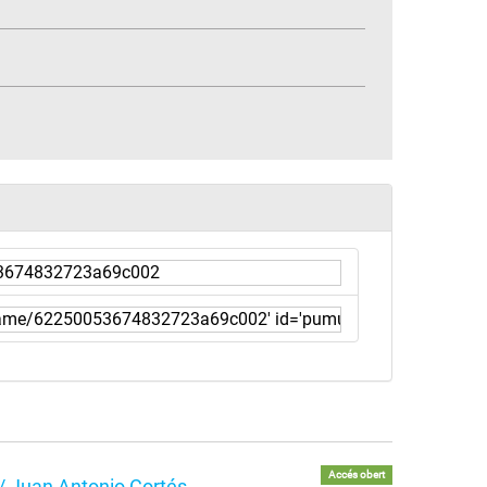
Accés obert
e / Juan Antonio Cortés