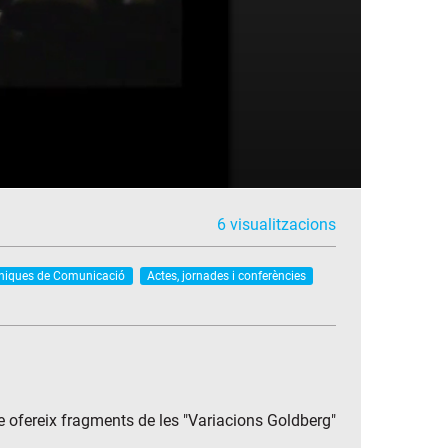
6 visualitzacions
Tècniques de Comunicació
Actes, jornades i conferències
ue ofereix fragments de les "Variacions Goldberg"