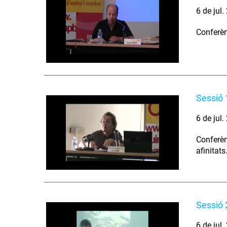
6 de jul
Conferènc
Sessió 
6 de jul
Conferèn
afinitats
Sessió 
6 de jul