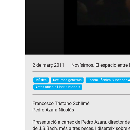
2 de març 2011
Novísimos. El espacio entre 
Música
Recursos generals
Escola Tècnica Superior d'
Actes oficials i institucionals
Francesco Tristano Schlimé
Pedro Azara Nicolás
Presentació a càrrec de Pedro Azara, director de
de J.S.Bach, més altres peces, i diserteix sobre