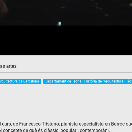
las artes
Arquitectura de Barcelona
Departament de Teoria i Història de l'Arquitectura i 
l curs, de Francesco Tristano, pianista especialista en Barroc q
 el concepte de què és clàssic, popular i contemporàni.