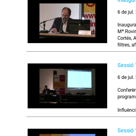
6 de jul
Inaugura
Mª Rovir
Cortés, 
filtres, a
Sessió 
6 de jul
Conferèn
programa:
Influènci
Sessió 