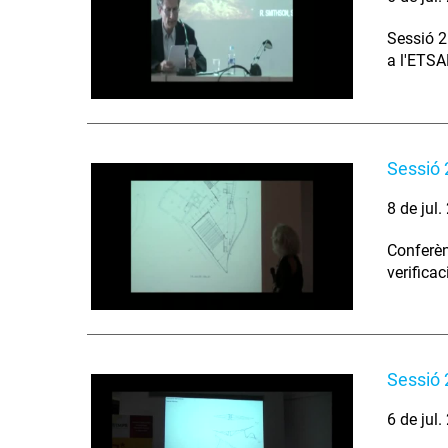
Sessió 2.
a l'ETSA
Sessió 
8 de jul
Conferèn
verificac
Sessió 
6 de jul