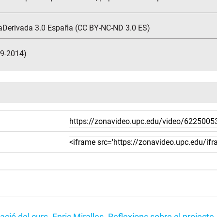
aDerivada 3.0 España (CC BY-NC-ND 3.0 ES)
09-2014)
ació del curs. Enric Miralles. Reflexions sobre el project