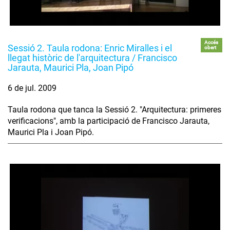
Accés
Sessió 2. Taula rodona: Enric Miralles i el
obert
llegat històric de l'arquitectura / Francisco
Jarauta, Maurici Pla, Joan Pipó
6 de jul. 2009
Taula rodona que tanca la Sessió 2. "Arquitectura: primeres
verificacions", amb la participació de Francisco Jarauta,
Maurici Pla i Joan Pipó.