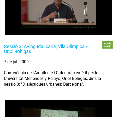
Accés
Sessió 3. Avinguda Icària, Vila Olimpica /
obert
Oriol Bohigas
7 de jul. 2009
Conferència de l'Arquitecte i Catedràtic emèrit per la
Universitat Menéndez y Pelayo, Oriol Bohigas, dins la
sessió 3: "Dialèctiques urbanes: Barcelona".