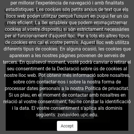
per millorar l’experiència de navegació i amb finalitats
estadístiques. Les cookies són petits arxius de text que els
Conferència de Manuel Gausa, professor de Composició i
llocs web poden utilitzar perquè l’usuari en pugui fer un ús
Projectes a la Facultat d'Arquitectura de la UNIGE
més eficient. La llei estableix que podem emmagatzemar
(Università degli Studi di Genova), al voltant "La Bella i la
cookies al vostre dispositiu si són estrictament necessàries
Bèstia", de Jean Cocteau (1946), amb introducció i
per al funcionament d'aquest lloc. Per a tots els altres tipus
presentació de Ricardo Devesa, director del curs i professor
de cookies ens cal el vostre permís. Aquest lloc web utilitza
del Departament de Composició de l'ETSAB.
diferents tipus de cookies. En alguna ocasió, les cookies que
apareixen a les nostres pàgines provenen de serveis de
tercers. En qualsevol moment, vostè podrà canviar o retirar el
seu consentiment de la Declaració sobre ús de cookies al
nostre lloc web. Pot obtenir més informació sobre nosaltres,
sobre cóm contactar-nos i sobre la nostra forma de
processar dates personals a la nostra Política de privacitat.
Si us plau, en el moment de contactar amb nosaltres en
relació al vostre consentiment, feu-ne constar la identificació
i la data. El vostre consentiment s'aplica als dominis
següents: zonavideo.upc.edu.
Accept