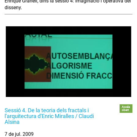
Enrique Granell, dins la sessió 4: Imaginació i operativa del
disseny.
Accés
Sessió 4. De la teoria dels fractals i
obert
l'arquitectura d'Enric Miralles / Claudi
Alsina
7 de jul. 2009