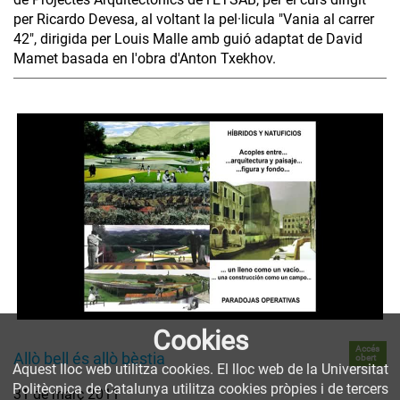
per Ricardo Devesa, al voltant la pel·licula "Vania al carrer
42", dirigida per Louis Malle amb guió adaptat de David
Mamet basada en l'obra d'Anton Txekhov.
Cookies
Accés
Allò bell és allò bèstia
obert
Aquest lloc web utilitza cookies. El lloc web de la Universitat
Politècnica de Catalunya utilitza cookies pròpies i de tercers
31 de març 2011