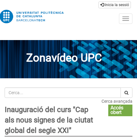
Inicia la sessió
Togg
navig
Zonavídeo UPC
Cerca
Cerca avançada
Accés
Inauguració del curs "Cap
obert
als nous signes de la ciutat
global del segle XXI"