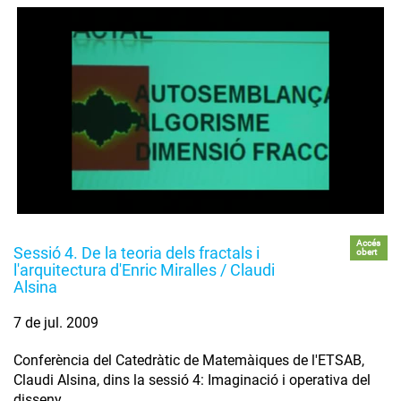
Accés
Sessió 4. De la teoria dels fractals i
obert
l'arquitectura d'Enric Miralles / Claudi
Alsina
7 de jul. 2009
Conferència del Catedràtic de Matemàiques de l'ETSAB,
Claudi Alsina, dins la sessió 4: Imaginació i operativa del
disseny.