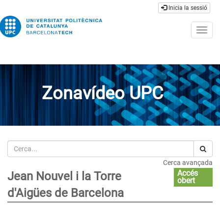
Inicia la sessió
Togg
navig
Zonavídeo UPC
Cerca
Cerca avançada
Accés
Jean Nouvel i la Torre
obert
d'Aigües de Barcelona