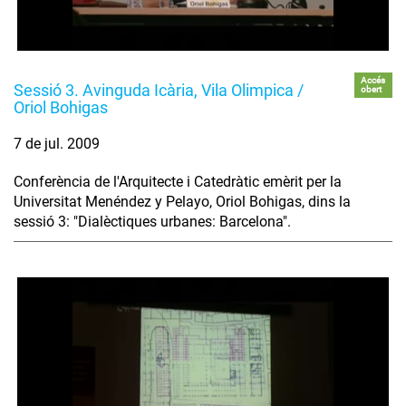
Accés
Sessió 3. Avinguda Icària, Vila Olimpica /
obert
Oriol Bohigas
7 de jul. 2009
Conferència de l'Arquitecte i Catedràtic emèrit per la
Universitat Menéndez y Pelayo, Oriol Bohigas, dins la
sessió 3: "Dialèctiques urbanes: Barcelona".