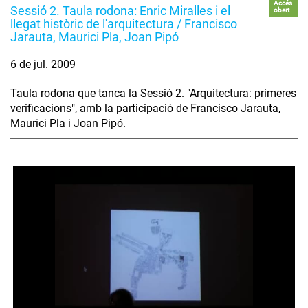
Accés
Sessió 2. Taula rodona: Enric Miralles i el
obert
llegat històric de l'arquitectura / Francisco
Jarauta, Maurici Pla, Joan Pipó
6 de jul. 2009
Taula rodona que tanca la Sessió 2. "Arquitectura: primeres
verificacions", amb la participació de Francisco Jarauta,
Maurici Pla i Joan Pipó.