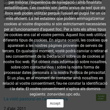
(Università degli Studi di Genova), al voltant "La Bella i la
per millorar l’experiència de navegació i amb finalitats
Bèstia", de Jean Cocteau (1946), amb introducció i
estadístiques. Les cookies són petits arxius de text que els
presentació de Ricardo Devesa, director del curs i professor
llocs web poden utilitzar perquè l’usuari en pugui fer un ús
del Departament de Composició de l'ETSAB.
més eficient. La llei estableix que podem emmagatzemar
cookies al vostre dispositiu si són estrictament necessàries
per al funcionament d'aquest lloc. Per a tots els altres tipus
de cookies ens cal el vostre permís. Aquest lloc web utilitza
diferents tipus de cookies. En alguna ocasió, les cookies que
apareixen a les nostres pàgines provenen de serveis de
tercers. En qualsevol moment, vostè podrà canviar o retirar el
seu consentiment de la Declaració sobre ús de cookies al
nostre lloc web. Pot obtenir més informació sobre nosaltres,
sobre cóm contactar-nos i sobre la nostra forma de
processar dates personals a la nostra Política de privacitat.
Si us plau, en el moment de contactar amb nosaltres en
relació al vostre consentiment, feu-ne constar la identificació
i la data. El vostre consentiment s'aplica als dominis
següents: zonavideo.upc.edu.
Accés
La visió pastoral en l'arquitectura
obert
Accept
7 d’abr. 2011