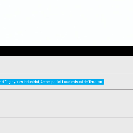
 d'Enginyeries Industrial, Aeroespacial i Audiovisual de Terrassa