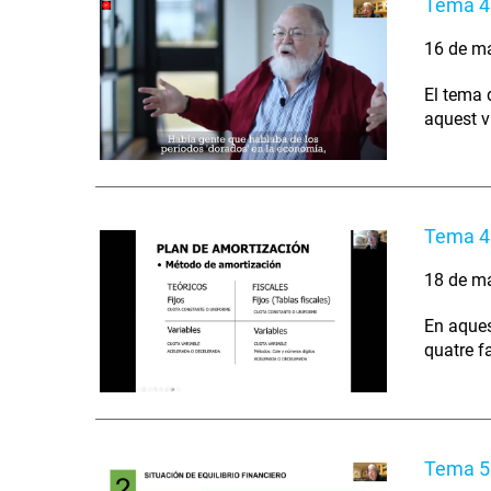
Tema 4 
16 de m
El tema 
aquest ví
Tema 4 
18 de m
En aques
quatre fa
Tema 5: