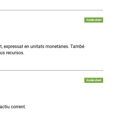
Accés obert
t, expressat en unitats monetàries. També
eus recursos.
Accés obert
actiu corrent.