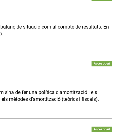
l balanç de situació com al compte de resultats. En
ó.
Accés obert
s'ha de fer una política d'amortització i els
i els mètodes d'amortització (teòrics i fiscals).
Accés obert