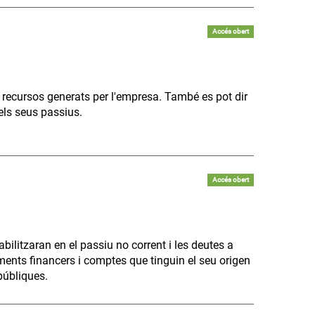
Accés obert
 recursos generats per l'empresa. També es pot dir
els seus passius.
Accés obert
bilitzaran en el passiu no corrent i les deutes a
uments financers i comptes que tinguin el seu origen
públiques.