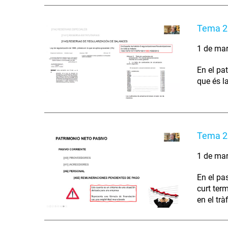
Tema 2 
1 de ma
En el pa
que és l
Tema 2 
1 de ma
En el pa
curt ter
en el tr