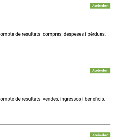
Accés obert
compte de resultats: compres, despeses i pèrdues.
Accés obert
ompte de resultats: vendes, ingressos i beneficis.
Accés obert