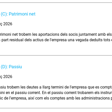
(C): Patrimoni net
rç 2026
trimoni net trobem les aportacions dels socis juntament amb els
a part residual dels actius de l'empresa una vegada deduïts tots 
(D): Passiu
rç 2026
ssiu trobem les deutes a llarg termini de l'empresa que es compta
mini en el passiu corrent. En el passiu corrent trobarem els instr
àfic de l'empresa, així com els comptes amb les administracions 