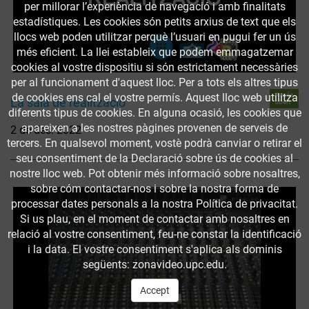
per millorar l’experiència de navegació i amb finalitats
estadístiques. Les cookies són petits arxius de text que els
llocs web poden utilitzar perquè l’usuari en pugui fer un ús
més eficient. La llei estableix que podem emmagatzemar
cookies al vostre dispositiu si són estrictament necessàries
per al funcionament d'aquest lloc. Per a tots els altres tipus
Accés
de cookies ens cal el vostre permís. Aquest lloc web utilitza
La sala de realització
obert
diferents tipus de cookies. En alguna ocasió, les cookies que
apareixen a les nostres pàgines provenen de serveis de
2 de des. 2022
tercers. En qualsevol moment, vostè podrà canviar o retirar el
seu consentiment de la Declaració sobre ús de cookies al
nostre lloc web. Pot obtenir més informació sobre nosaltres,
sobre cóm contactar-nos i sobre la nostra forma de
processar dates personals a la nostra Política de privacitat.
Si us plau, en el moment de contactar amb nosaltres en
relació al vostre consentiment, feu-ne constar la identificació
i la data. El vostre consentiment s'aplica als dominis
següents: zonavideo.upc.edu.
Accept