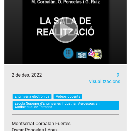
2 de des. 2022
9
visualitzacions
Enginyeria electrònica
Vídeos docents
Escola Superior d'Enginyeries Industrial, Aeroespacial i
Audiovisual de Terrassa
Montserrat Corbalán Fuertes
Oscar Poncelas López