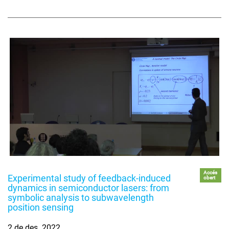
Accés
Experimental study of feedback-induced
obert
dynamics in semiconductor lasers: from
symbolic analysis to subwavelength
position sensing
2 de des. 2022