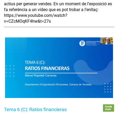
actius per generar vendes. En un moment de l’exposició es
fa referència a un vídeo que es pot trobar a l’enllaç:
https://www.youtube.com/watch?
v=CZcMOqKF4hw&t=27s
Accés
Tema 6 (C): Ratios financieras
obert