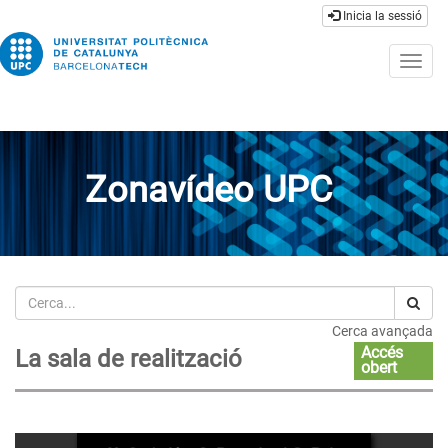
Inicia la sessió
Togg
navig
Zonavídeo UPC
Cerca
Cerca avançada
Accés
La sala de realització
obert