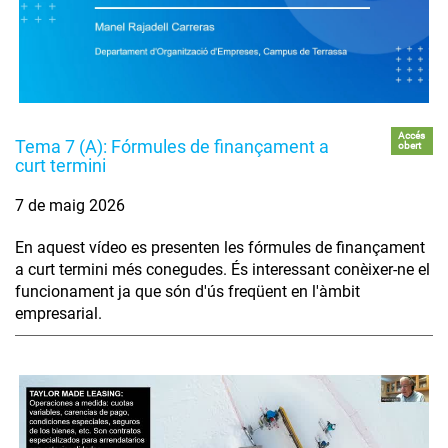
Accés
Tema 7 (A): Fórmules de finançament a
obert
curt termini
7 de maig 2026
En aquest vídeo es presenten les fórmules de finançament
a curt termini més conegudes. És interessant conèixer-ne el
funcionament ja que són d'ús freqüent en l'àmbit
empresarial.