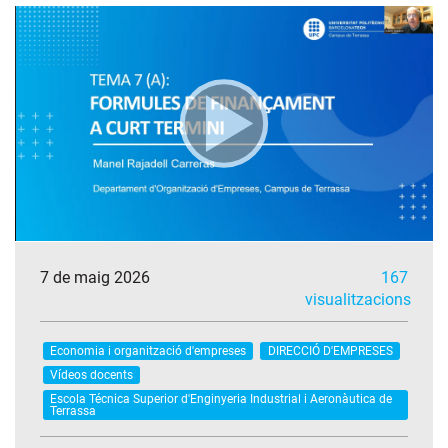
7 de maig 2026
167
visualitzacions
Economia i organització d'empreses
DIRECCIÓ D'EMPRESES
Vídeos docents
Escola Técnica Superior d'Enginyeria Industrial i Aeronàutica de
Terrassa