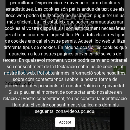
per millorar l’experiència de navegació i amb finalitats
estadístiques. Les cookies són petits arxius de text que els
llocs web poden utilitzar perquè l’usuari en pugui fer un ús
més eficient. La llei estableix que podem emmagatzemar
cookies al vostre dispositiu si són estrictament necessàries
per al funcionament d'aquest lloc. Per a tots els altres tipus
de cookies ens cal el vostre permís. Aquest lloc web utilitza
diferents tipus de cookies. En alguna ocasió, les cookies que
apareixen a les nostres pàgines provenen de serveis de
tercers. En qualsevol moment, vostè podrà canviar o retirar el
seu consentiment de la Declaració sobre ús de cookies al
Accés
La sala de realització
obert
nostre lloc web. Pot obtenir més informació sobre nosaltres,
sobre cóm contactar-nos i sobre la nostra forma de
2 de des. 2022
processar dates personals a la nostra Política de privacitat.
Si us plau, en el moment de contactar amb nosaltres en
relació al vostre consentiment, feu-ne constar la identificació
i la data. El vostre consentiment s'aplica als dominis
següents: zonavideo.upc.edu.
Accept