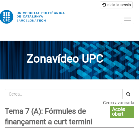
Inicia la sessió
Togg
navig
Zonavídeo UPC
Cerca
Cerca avançada
Accés
Tema 7 (A): Fórmules de
obert
finançament a curt termini