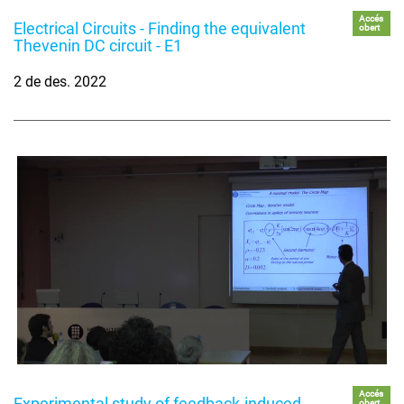
Accés
Electrical Circuits - Finding the equivalent
obert
Thevenin DC circuit - E1
2 de des. 2022
Accés
Experimental study of feedback-induced
obert