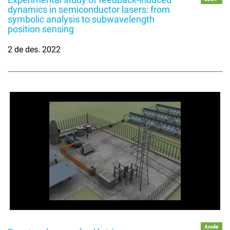
dynamics in semiconductor lasers: from
symbolic analysis to subwavelength
position sensing
2 de des. 2022
Accés