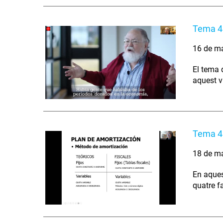
Tema 4 
16 de m
El tema 
aquest ví
Tema 4 
18 de m
En aques
quatre fa