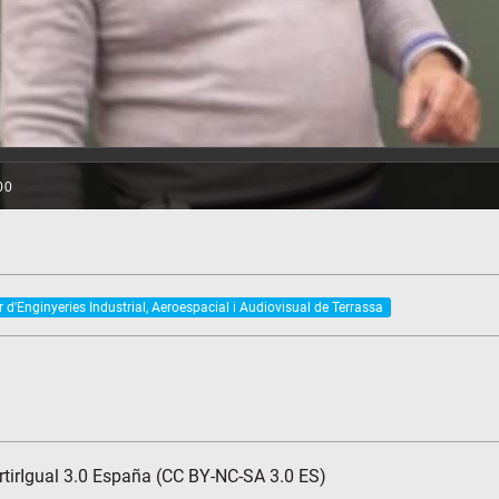
 d'Enginyeries Industrial, Aeroespacial i Audiovisual de Terrassa
tirIgual 3.0 España (CC BY-NC-SA 3.0 ES)