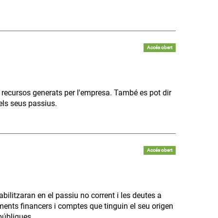
Accés obert
 recursos generats per l'empresa. També es pot dir
els seus passius.
Accés obert
bilitzaran en el passiu no corrent i les deutes a
uments financers i comptes que tinguin el seu origen
públiques.