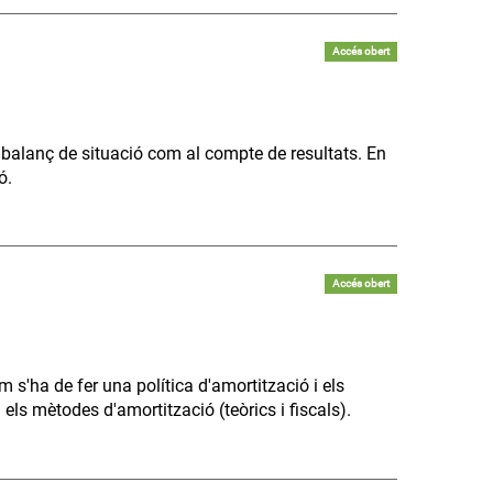
Accés obert
l balanç de situació com al compte de resultats. En
ó.
Accés obert
s'ha de fer una política d'amortització i els
i els mètodes d'amortització (teòrics i fiscals).