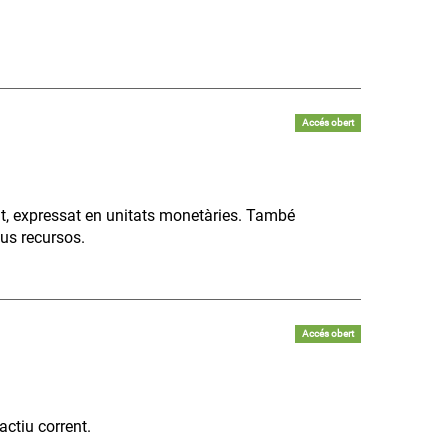
Accés obert
t, expressat en unitats monetàries. També
eus recursos.
Accés obert
actiu corrent.