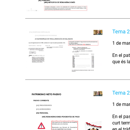
Tema 2 
1 de ma
En el pa
que és l
Tema 2 
1 de ma
En el pa
curt ter
en el tr