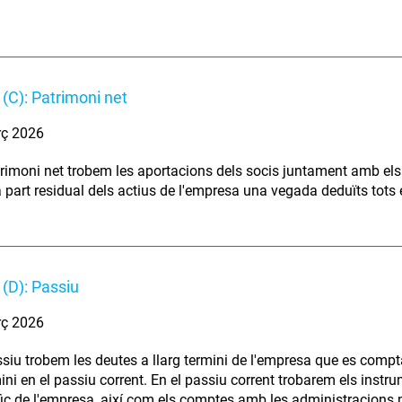
(C): Patrimoni net
rç 2026
trimoni net trobem les aportacions dels socis juntament amb els
a part residual dels actius de l'empresa una vegada deduïts tots 
(D): Passiu
rç 2026
ssiu trobem les deutes a llarg termini de l'empresa que es compta
mini en el passiu corrent. En el passiu corrent trobarem els instr
àfic de l'empresa, així com els comptes amb les administracions 