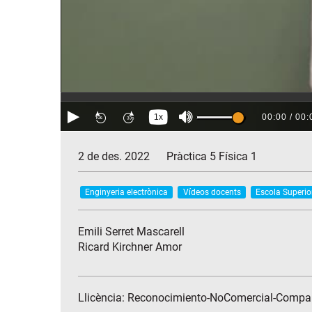
2 de des. 2022
Pràctica 5 Física 1
Enginyeria electrònica
Vídeos docents
Escola Superior
Emili Serret Mascarell
Ricard Kirchner Amor
Llicència: Reconocimiento-NoComercial-Compar