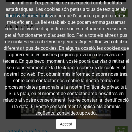
per millorar l’experiència de navegació i amb finalitats
estadístiques. Les cookies són petits arxius de text que els
Accés
La sala de realització
obert
llocs web poden utilitzar perquè l’usuari en pugui fer un ús
més eficient. La llei estableix que podem emmagatzemar
2 de des. 2022
cookies al vostre dispositiu si són estrictament necessàries
per al funcionament d'aquest lloc. Per a tots els altres tipus
de cookies ens cal el vostre permís. Aquest lloc web utilitza
diferents tipus de cookies. En alguna ocasió, les cookies que
apareixen a les nostres pàgines provenen de serveis de
tercers. En qualsevol moment, vostè podrà canviar o retirar el
seu consentiment de la Declaració sobre ús de cookies al
nostre lloc web. Pot obtenir més informació sobre nosaltres,
sobre cóm contactar-nos i sobre la nostra forma de
processar dates personals a la nostra Política de privacitat.
Si us plau, en el moment de contactar amb nosaltres en
relació al vostre consentiment, feu-ne constar la identificació
i la data. El vostre consentiment s'aplica als dominis
següents: zonavideo.upc.edu.
Accept
Accés
La taula analògica
obert