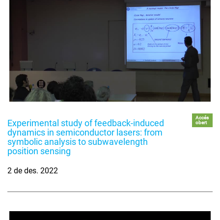
Accés
Experimental study of feedback-induced
obert
dynamics in semiconductor lasers: from
symbolic analysis to subwavelength
position sensing
2 de des. 2022