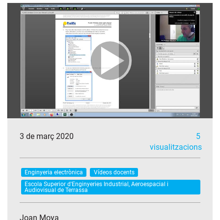
3 de març 2020
5
visualitzacions
Enginyeria electrònica
Vídeos docents
Escola Superior d'Enginyeries Industrial, Aeroespacial i
Audiovisual de Terrassa
Joan Moya