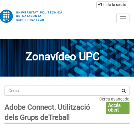
Inicia la sessió
Togg
navig
Zonavídeo UPC
Cerca
Cerca avançada
Accés
Adobe Connect. Utilització
obert
dels Grups deTreball