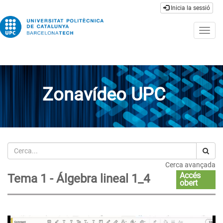
Inicia la sessió
Togg
navig
Zonavídeo UPC
Cerca
Cerca avançada
Accés
Tema 1 - Álgebra lineal 1_4
obert