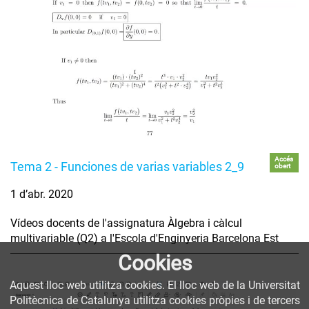
Accés
Tema 2 - Funciones de varias variables 2_9
obert
1 d’abr. 2020
Vídeos docents de l'assignatura Àlgebra i càlcul
multivariable (Q2) a l'Escola d'Enginyeria Barcelona Est
Cookies
Aquest lloc web utilitza cookies. El lloc web de la Universitat
Politècnica de Catalunya utilitza cookies pròpies i de tercers