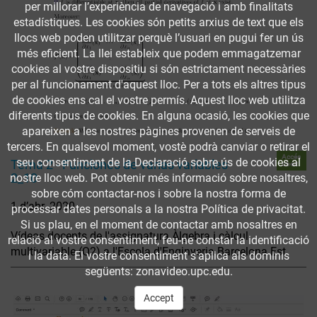
per millorar l’experiència de navegació i amb finalitats
estadístiques. Les cookies són petits arxius de text que els
llocs web poden utilitzar perquè l’usuari en pugui fer un ús
més eficient. La llei estableix que podem emmagatzemar
cookies al vostre dispositiu si són estrictament necessàries
per al funcionament d'aquest lloc. Per a tots els altres tipus
de cookies ens cal el vostre permís. Aquest lloc web utilitza
diferents tipus de cookies. En alguna ocasió, les cookies que
apareixen a les nostres pàgines provenen de serveis de
tercers. En qualsevol moment, vostè podrà canviar o retirar el
Accés
seu consentiment de la Declaració sobre ús de cookies al
Tema 2 - Funciones de varias variables
obert
2_10
nostre lloc web. Pot obtenir més informació sobre nosaltres,
sobre cóm contactar-nos i sobre la nostra forma de
1 d’abr. 2020
processar dates personals a la nostra Política de privacitat.
Si us plau, en el moment de contactar amb nosaltres en
Vídeos docents de l'assignatura Àlgebra i càlcul
relació al vostre consentiment, feu-ne constar la identificació
multivariable (Q2) a l'Escola d'Enginyeria Barcelona Est
i la data. El vostre consentiment s'aplica als dominis
següents: zonavideo.upc.edu.
Accept