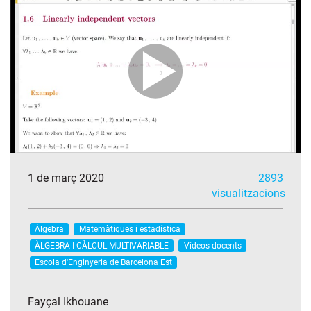
1 de març 2020
2893
visualitzacions
Àlgebra
Matemàtiques i estadística
ÀLGEBRA I CÀLCUL MULTIVARIABLE
Vídeos docents
Escola d'Enginyeria de Barcelona Est
Fayçal Ikhouane