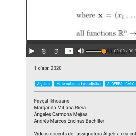
1 d’abr. 2020
Àlgebra
Matemàtiques i estadística
ÀLGEBRA I CÀLC
Fayçal Ikhouane
Margarida Mitjana Riera
Ángeles Carmona Mejías
Andrés Marcos Encinas Bachiller
Vídeos docents de l'assignatura Àlgebra i càlcul