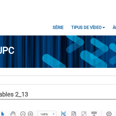
SÈRIE
TIPUS DE VÍDEO
À
UPC
ables 2_13