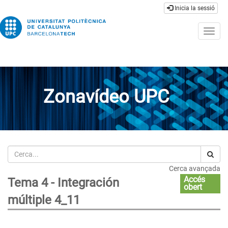
Inicia la sessió
Togg
navig
Zonavídeo UPC
Cerca
Cerca avançada
Accés
Tema 4 - Integración
obert
múltiple 4_11