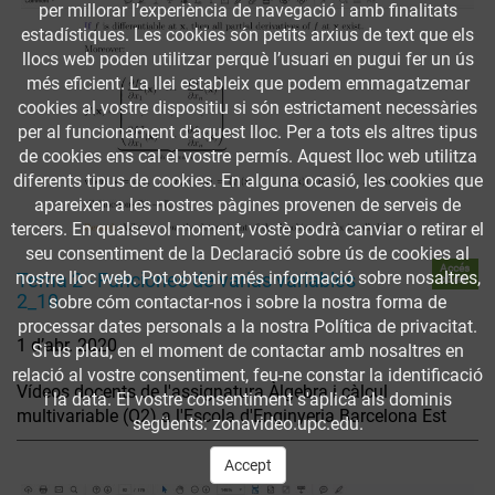
per millorar l’experiència de navegació i amb finalitats
estadístiques. Les cookies són petits arxius de text que els
llocs web poden utilitzar perquè l’usuari en pugui fer un ús
més eficient. La llei estableix que podem emmagatzemar
cookies al vostre dispositiu si són estrictament necessàries
per al funcionament d'aquest lloc. Per a tots els altres tipus
de cookies ens cal el vostre permís. Aquest lloc web utilitza
diferents tipus de cookies. En alguna ocasió, les cookies que
apareixen a les nostres pàgines provenen de serveis de
tercers. En qualsevol moment, vostè podrà canviar o retirar el
seu consentiment de la Declaració sobre ús de cookies al
Accés
nostre lloc web. Pot obtenir més informació sobre nosaltres,
Tema 2 - Funciones de varias variables
obert
2_10
sobre cóm contactar-nos i sobre la nostra forma de
processar dates personals a la nostra Política de privacitat.
1 d’abr. 2020
Si us plau, en el moment de contactar amb nosaltres en
relació al vostre consentiment, feu-ne constar la identificació
Vídeos docents de l'assignatura Àlgebra i càlcul
i la data. El vostre consentiment s'aplica als dominis
multivariable (Q2) a l'Escola d'Enginyeria Barcelona Est
següents: zonavideo.upc.edu.
Accept