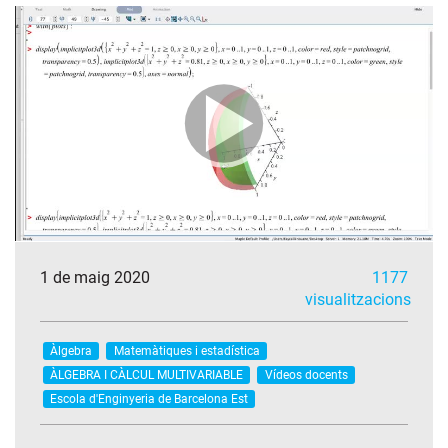
1 de maig 2020
1177
visualitzacions
Àlgebra
Matemàtiques i estadística
ÀLGEBRA I CÀLCUL MULTIVARIABLE
Vídeos docents
Escola d'Enginyeria de Barcelona Est