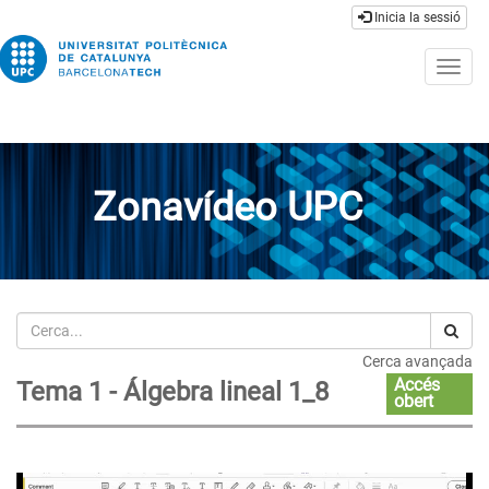
Inicia la sessió
Togg
navig
Zonavídeo UPC
Cerca
Cerca avançada
Accés
Tema 1 - Álgebra lineal 1_8
obert