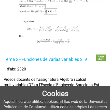
Accés
Tema 2 - Funciones de varias variables 2_9
obert
1 d’abr. 2020
Vídeos docents de l'assignatura Àlgebra i càlcul
multivariable (Q2) a l'Escola d'Enginyeria Barcelona Est
Cookies
Aquest lloc web utilitza cookies. El lloc web de la Universitat
Politècnica de Catalunya utilitza cookies pròpies i de tercers