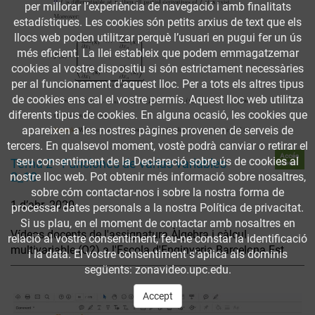
per millorar l’experiència de navegació i amb finalitats
estadístiques. Les cookies són petits arxius de text que els
llocs web poden utilitzar perquè l’usuari en pugui fer un ús
més eficient. La llei estableix que podem emmagatzemar
cookies al vostre dispositiu si són estrictament necessàries
per al funcionament d'aquest lloc. Per a tots els altres tipus
de cookies ens cal el vostre permís. Aquest lloc web utilitza
diferents tipus de cookies. En alguna ocasió, les cookies que
apareixen a les nostres pàgines provenen de serveis de
tercers. En qualsevol moment, vostè podrà canviar o retirar el
Accés
seu consentiment de la Declaració sobre ús de cookies al
Tema 2 - Funciones de varias variables
obert
2_10
nostre lloc web. Pot obtenir més informació sobre nosaltres,
sobre cóm contactar-nos i sobre la nostra forma de
1 d’abr. 2020
processar dates personals a la nostra Política de privacitat.
Si us plau, en el moment de contactar amb nosaltres en
Vídeos docents de l'assignatura Àlgebra i càlcul
relació al vostre consentiment, feu-ne constar la identificació
multivariable (Q2) a l'Escola d'Enginyeria Barcelona Est
i la data. El vostre consentiment s'aplica als dominis
següents: zonavideo.upc.edu.
Accept