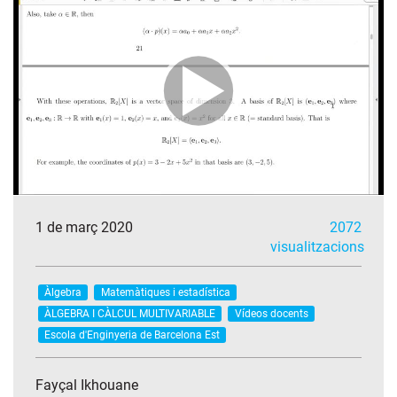
1 de març 2020
2072
visualitzacions
Àlgebra
Matemàtiques i estadística
ÀLGEBRA I CÀLCUL MULTIVARIABLE
Vídeos docents
Escola d'Enginyeria de Barcelona Est
Fayçal Ikhouane