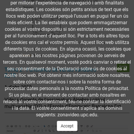
per millorar l’experiència de navegació i amb finalitats
estadístiques. Les cookies són petits arxius de text que els
llocs web poden utilitzar perquè l’usuari en pugui fer un ús
més eficient. La llei estableix que podem emmagatzemar
cookies al vostre dispositiu si són estrictament necessàries
per al funcionament d'aquest lloc. Per a tots els altres tipus
de cookies ens cal el vostre permís. Aquest lloc web utilitza
diferents tipus de cookies. En alguna ocasió, les cookies que
apareixen a les nostres pàgines provenen de serveis de
tercers. En qualsevol moment, vostè podrà canviar o retirar el
Accés
seu consentiment de la Declaració sobre ús de cookies al
Tema 2 - Funciones de varias variables
obert
2_10
nostre lloc web. Pot obtenir més informació sobre nosaltres,
sobre cóm contactar-nos i sobre la nostra forma de
1 d’abr. 2020
processar dates personals a la nostra Política de privacitat.
Si us plau, en el moment de contactar amb nosaltres en
Vídeos docents de l'assignatura Àlgebra i càlcul
relació al vostre consentiment, feu-ne constar la identificació
multivariable (Q2) a l'Escola d'Enginyeria Barcelona Est
i la data. El vostre consentiment s'aplica als dominis
següents: zonavideo.upc.edu.
Accept