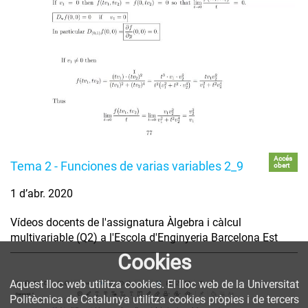
Accés
Tema 2 - Funciones de varias variables 2_9
obert
1 d’abr. 2020
Vídeos docents de l'assignatura Àlgebra i càlcul
multivariable (Q2) a l'Escola d'Enginyeria Barcelona Est
Cookies
Aquest lloc web utilitza cookies. El lloc web de la Universitat
Politècnica de Catalunya utilitza cookies pròpies i de tercers