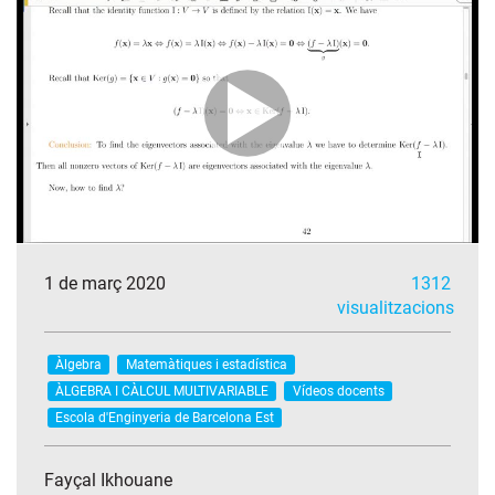
1 de març 2020
1312
visualitzacions
Àlgebra
Matemàtiques i estadística
ÀLGEBRA I CÀLCUL MULTIVARIABLE
Vídeos docents
Escola d'Enginyeria de Barcelona Est
Fayçal Ikhouane