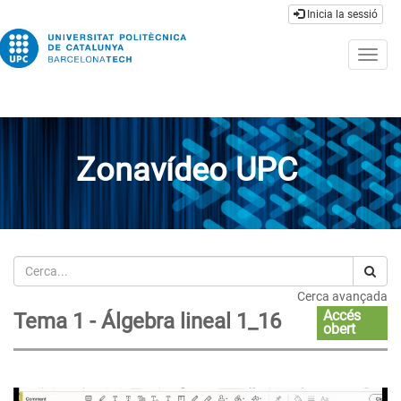
Inicia la sessió
Togg
navig
Zonavídeo UPC
Cerca
Cerca avançada
Accés
Tema 1 - Álgebra lineal 1_16
obert