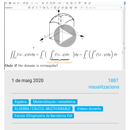
1 de maig 2020
1887
visualitzacions
Àlgebra
Matemàtiques i estadística
ÀLGEBRA I CÀLCUL MULTIVARIABLE
Vídeos docents
Escola d'Enginyeria de Barcelona Est