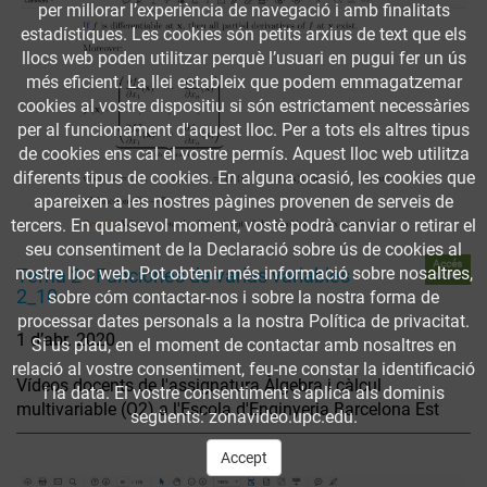
per millorar l’experiència de navegació i amb finalitats
estadístiques. Les cookies són petits arxius de text que els
llocs web poden utilitzar perquè l’usuari en pugui fer un ús
més eficient. La llei estableix que podem emmagatzemar
cookies al vostre dispositiu si són estrictament necessàries
per al funcionament d'aquest lloc. Per a tots els altres tipus
de cookies ens cal el vostre permís. Aquest lloc web utilitza
diferents tipus de cookies. En alguna ocasió, les cookies que
apareixen a les nostres pàgines provenen de serveis de
tercers. En qualsevol moment, vostè podrà canviar o retirar el
seu consentiment de la Declaració sobre ús de cookies al
Accés
nostre lloc web. Pot obtenir més informació sobre nosaltres,
Tema 2 - Funciones de varias variables
obert
2_10
sobre cóm contactar-nos i sobre la nostra forma de
processar dates personals a la nostra Política de privacitat.
1 d’abr. 2020
Si us plau, en el moment de contactar amb nosaltres en
relació al vostre consentiment, feu-ne constar la identificació
Vídeos docents de l'assignatura Àlgebra i càlcul
i la data. El vostre consentiment s'aplica als dominis
multivariable (Q2) a l'Escola d'Enginyeria Barcelona Est
següents: zonavideo.upc.edu.
Accept