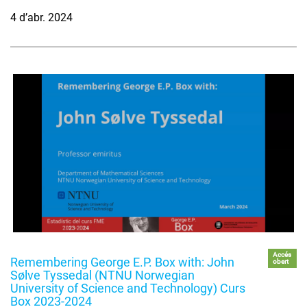
4 d’abr. 2024
Accés
Remembering George E.P. Box with: John
obert
Sølve Tyssedal (NTNU Norwegian
University of Science and Technology) Curs
Box 2023-2024