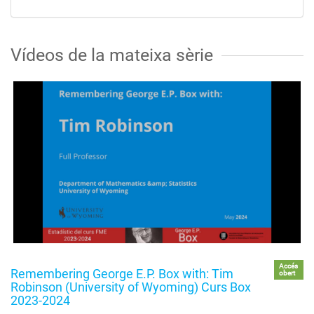
Vídeos de la mateixa sèrie
Accés
Remembering George E.P. Box with: Tim
obert
Robinson (University of Wyoming) Curs Box
2023-2024