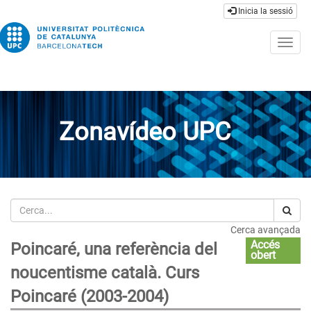
Inicia la sessió
Togg
navig
Zonavídeo UPC
Cerca
Cerca avançada
Accés
Poincaré, una referència del
obert
noucentisme català. Curs
Poincaré (2003-2004)