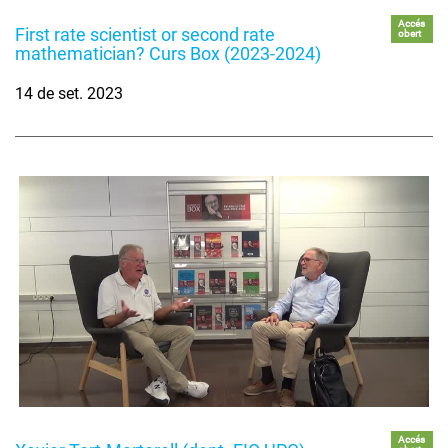
Accés
First rate scientist or second rate
obert
mathematician? Curs Box (2023-2024)
14 de set. 2023
Accés