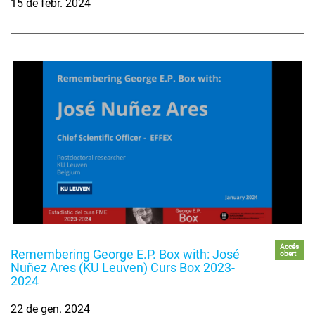
15 de febr. 2024
Accés
Remembering George E.P. Box with: José
obert
Nuñez Ares (KU Leuven) Curs Box 2023-
2024
22 de gen. 2024