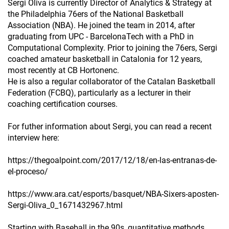
Sergi Oliva is currently Director of Analytics & Strategy at
the Philadelphia 76ers of the National Basketball
Association (NBA). He joined the team in 2014, after
graduating from UPC - BarcelonaTech with a PhD in
Computational Complexity. Prior to joining the 76ers, Sergi
coached amateur basketball in Catalonia for 12 years,
most recently at CB Hortonenc.
He is also a regular collaborator of the Catalan Basketball
Federation (FCBQ), particularly as a lecturer in their
coaching certification courses.
For futher information about Sergi, you can read a recent
interview here:
https://thegoalpoint.com/2017/12/18/en-las-entranas-de-
el-proceso/
https://www.ara.cat/esports/basquet/NBA-Sixers-aposten-
Sergi-Oliva_0_1671432967.html
Starting with Baseball in the 90s, quantitative methods