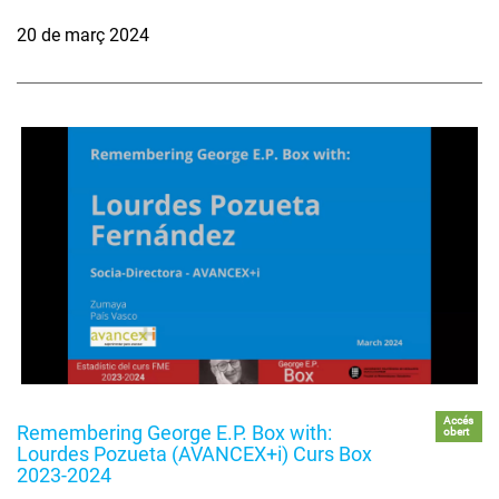
20 de març 2024
Accés
Remembering George E.P. Box with:
obert
Lourdes Pozueta (AVANCEX+i) Curs Box
2023-2024