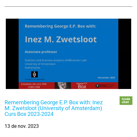
Accés
Remembering George E.P. Box with: Inez
obert
M. Zwetsloot (University of Amsterdam)
Curs Box 2023-2024
13 de nov. 2023