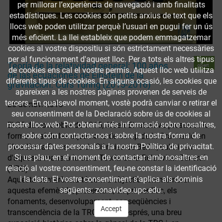
per millorar l’experiència de navegació i amb finalitats
estadístiques. Les cookies són petits arxius de text que els
llocs web poden utilitzar perquè l’usuari en pugui fer un ús
més eficient. La llei estableix que podem emmagatzemar
cookies al vostre dispositiu si són estrictament necessàries
per al funcionament d'aquest lloc. Per a tots els altres tipus
Accés
Teoría de la relatividad general: 100 años
obert
de cookies ens cal el vostre permís. Aquest lloc web utilitza
de las ecuaciones de Einstein de la
diferents tipus de cookies. En alguna ocasió, les cookies que
gravitación. Curs Turing (2015-2016)
apareixen a les nostres pàgines provenen de serveis de
tercers. En qualsevol moment, vostè podrà canviar o retirar el
25 de nov. 2015
seu consentiment de la Declaració sobre ús de cookies al
nostre lloc web. Pot obtenir més informació sobre nosaltres,
El 25 de novembre de 1915, Albert Einstein va presentar la
sobre cóm contactar-nos i sobre la nostra forma de
forma final de les equacions de camp de la Gravitació en
processar dates personals a la nostra Política de privacitat.
l'Acadèmia Prussiana de Ciències de Berlín, culminant
Si us plau, en el moment de contactar amb nosaltres en
d'aquesta manera la seva Teoria de la Relativitat General
relació al vostre consentiment, feu-ne constar la identificació
(TRG)
i la data. El vostre consentiment s'aplica als dominis
Aquesta conferència té com a objectiu commemorar
següents: zonavideo.upc.edu.
aquesta efemèride; presentant, en primer lloc, els
fonaments, desenvolupament, conseqüències i
Accept
transcendència de la TRG i fent, després, una breu