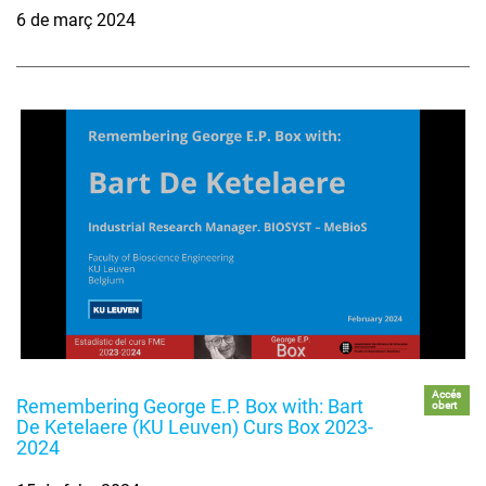
6 de març 2024
Accés
Remembering George E.P. Box with: Bart
obert
De Ketelaere (KU Leuven) Curs Box 2023-
2024