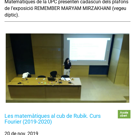
Matemàtiques de la UPC presenten cadascun dels plafons
de l’exposició REMEMBER MARYAM MIRZAKHANI (vegeu
díptic).
Accés
Les matemàtiques al cub de Rubik. Curs
obert
Fourier (2019-2020)
20 de nov. 2019