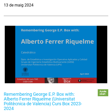
13 de maig 2024
Accés
Remembering George E.P. Box with:
obert
Alberto Ferrer Riquelme (Universitat
Politècnica de Valencia) Curs Box 2023-
2024