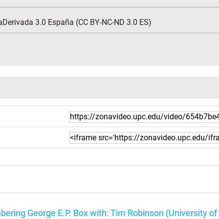
aDerivada 3.0 España (CC BY-NC-ND 3.0 ES)
ring George E.P. Box with: Tim Robinson (University o