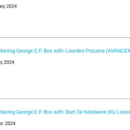
arç 2024
ring George E.P. Box with: Lourdes Pozueta (AVANCEX
rç 2024
ring George E.P. Box with: Bart De Ketelaere (KU Leuv
br. 2024