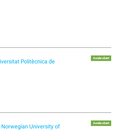
Accés obert
versitat Politècnica de
Accés obert
Norwegian University of