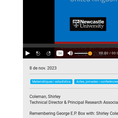
8 de nov. 2023
Matemàtiques i estadística
Actes, jornades i conferèncie
Coleman, Shirley
Technical Director & Principal Research Associa
Remembering George E.P. Box with: Shirley Col