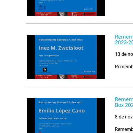
Remembe
2023-2
13 de no
Remember
Remembe
Box 20
8 de nov
Remember