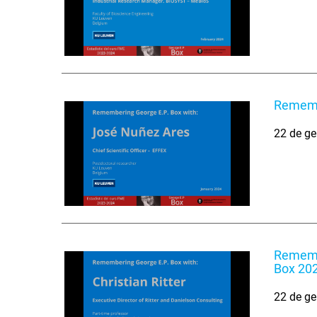
Remembe
22 de ge
Remembe
Box 20
22 de ge