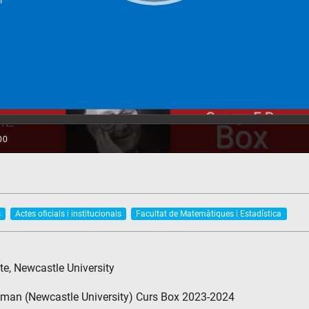
s
Actes oficials i institucionals
Facultat de Matemàtiques i Estadística
te, Newcastle University
eman (Newcastle University) Curs Box 2023-2024