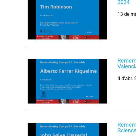
2024
13 de m
Remembe
Valenci
4 d’abr.
Remembe
Science